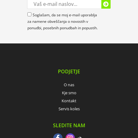
Soglašam, da se moj e-mail uporablja
za namene obveščanja o novostih v
ponudbi, posebnih ponudbah in popustih.
PODJETJE
O nas
Kje smo
Kontakt
Servis koles
SLEDITE NAM