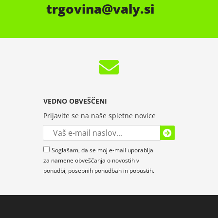
trgovina
valy.si
VEDNO OBVEŠČENI
Prijavite se na naše spletne novice
Soglašam, da se moj e-mail uporablja
za namene obveščanja o novostih v
ponudbi, posebnih ponudbah in popustih.