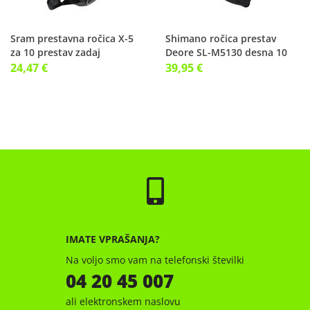
Sram prestavna ročica X-5
Shimano ročica prestav
za 10 prestav zadaj
Deore SL-M5130 desna 10
prestav
24,47 €
39,95 €
IMATE VPRAŠANJA?
Na voljo smo vam na telefonski številki
04 20 45 007
ali elektronskem naslovu