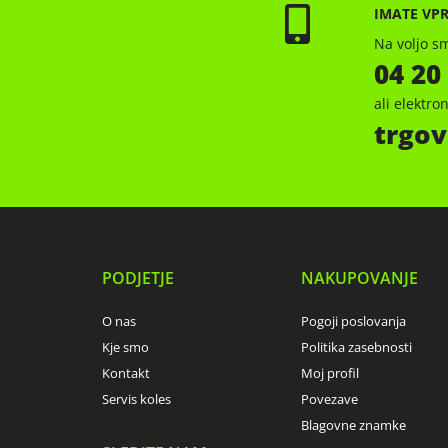
IMATE VP
Na voljo sm
04 20
ali elektr
trgov
PODJETJE
NAKUPOVANJE
O nas
Pogoji poslovanja
Kje smo
Politika zasebnosti
Kontakt
Moj profil
Servis koles
Povezave
Blagovne znamke