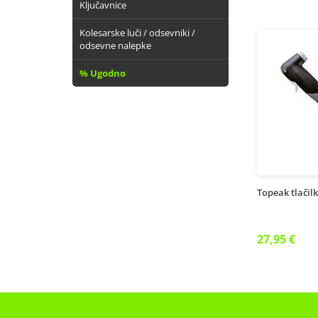
Ključavnice
Kolesarske luči / odsevniki /
odsevne nalepke
% Ugodno
Topeak tlačil
27,95 €