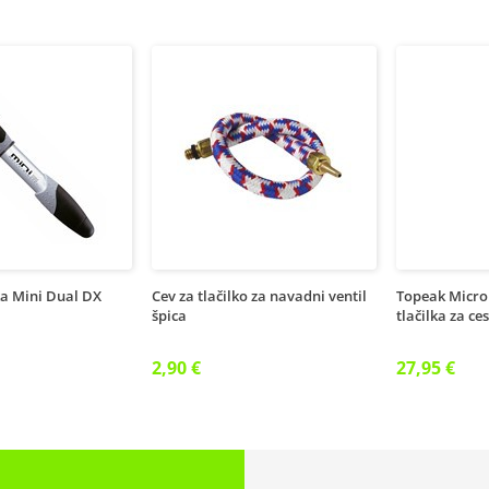
ka Mini Dual DX
Cev za tlačilko za navadni ventil
Topeak Micro
špica
tlačilka za ce
2,90 €
27,95 €