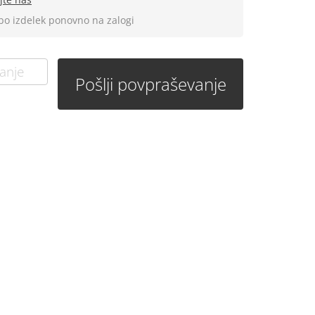
 bo izdelek ponovno na zalogi
anje
Pošlji povpraševanje