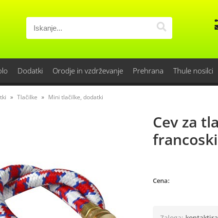
olo
Dodatki
Orodje in vzdrževanje
Prehrana
Thule nosilci
tki
Tlačilke
Mini tlačilke, dodatki
Cev za tl
francoski
Cena:
Zaloga:
kontaktira