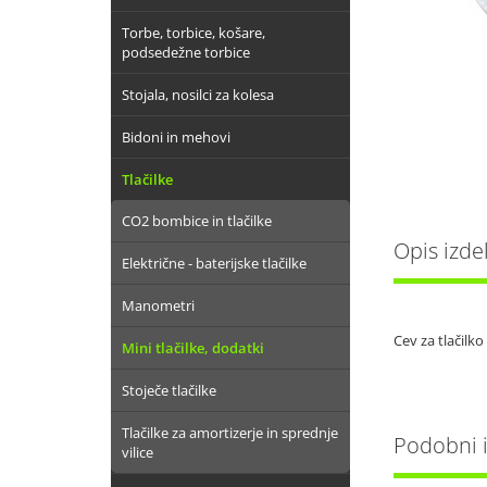
Torbe, torbice, košare,
podsedežne torbice
Stojala, nosilci za kolesa
Bidoni in mehovi
Tlačilke
CO2 bombice in tlačilke
Opis izde
Električne - baterijske tlačilke
Manometri
Cev za tlačilko
Mini tlačilke, dodatki
Stoječe tlačilke
Tlačilke za amortizerje in sprednje
Podobni iz
vilice