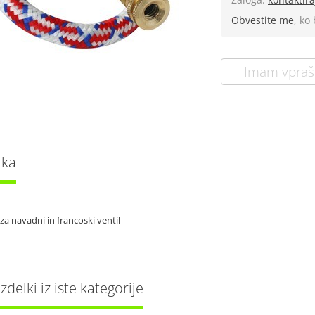
Obvestite me
, ko
Imam vpraš
lka
 za navadni in francoski ventil
delki iz iste kategorije