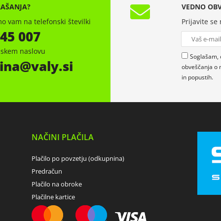
RAŠANJA?
VEDNO OBV
o vam na telefonski številki
Prijavite se
 45 007
onskem naslovu
Soglašam, 
ina
valy.si
obveščanja o 
in popustih.
NAČINI PLAČILA
Plačilo po povzetju (odkupnina)
Predračun
Plačilo na obroke
Plačilne kartice