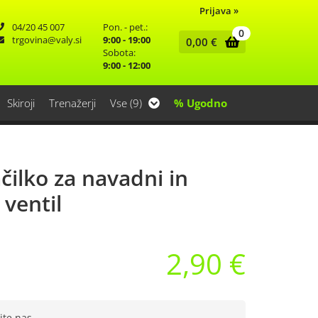
Prijava
»
04/20 45 007
Pon. - pet.:
0
trgovina
valy.si
9:00 - 19:00
0,00
€
Sobota:
9:00 - 12:00
Skiroji
Trenažerji
Vse (9)
% Ugodno
ačilko za navadni in
 ventil
2,90 €
jte nas