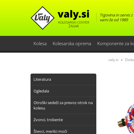
Trgovina in servis z
vami že od 1989
Kolesa
Kolesarska oprema
Komponente za k
valy.si
Doda
Literatura
Ogledala
Otroški sedeži za prevoz otrok na
kolesu
Zvonci, trobente
Števci, merilci moči