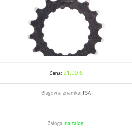
21,90 €
Cena:
Blagovna znamka:
FSA
Zaloga:
na zalogi