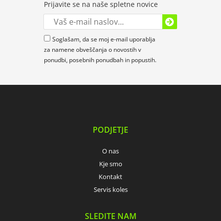
Prijavite se na naše spletne novice
Soglašam, da se moj e-mail uporablja
za namene obveščanja o novostih v
ponudbi, posebnih ponudbah in popustih.
PODJETJE
O nas
Kje smo
Kontakt
Servis koles
SLEDITE NAM