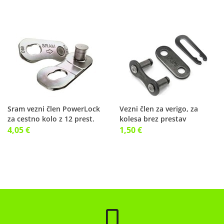
Sram vezni člen PowerLock
Vezni člen za verigo, za
za cestno kolo z 12 prest.
kolesa brez prestav
Sram
4,05 €
1,50 €