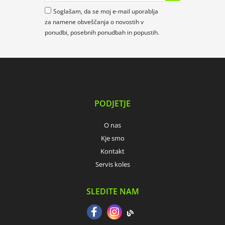
Soglašam, da se moj e-mail uporablja
za namene obveščanja o novostih v
ponudbi, posebnih ponudbah in popustih.
PODJETJE
O nas
Kje smo
Kontakt
Servis koles
SLEDITE NAM