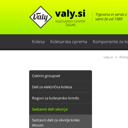
Trgovina in servis z
vami že od 1989
Kolesa
Kolesarska oprema
Komponente za k
valy.si
Komp
Celotni groupset
Deli za električna kolesa
Rogovi za kolesarsko krmilo
Sestavni deli okvirja
Sestavni deli za okvirje koles
Woom