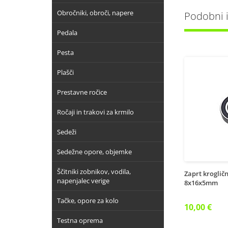
Obročniki, obroči, napere
Podobni iz
Pedala
Pesta
Plašči
Prestavne ročice
Ročaji in trakovi za krmilo
Sedeži
Sedežne opore, objemke
Ščitniki zobnikov, vodila,
Zaprt krogličn
napenjalec verige
8x16x5mm
Tačke, opore za kolo
10,00 €
Testna oprema