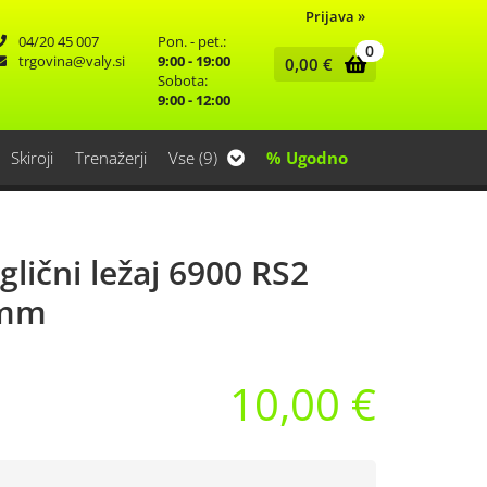
Prijava
»
04/20 45 007
Pon. - pet.:
0
trgovina
valy.si
9:00 - 19:00
0,00
€
Sobota:
9:00 - 12:00
Skiroji
Trenažerji
Vse (9)
% Ugodno
glični ležaj 6900 RS2
6mm
10,00 €