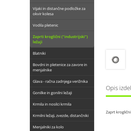
Vijaki in distančne podložke za
okvir kolesa
Vodila pletenic
Zaprti kroglični ("industrijski")
ležaji
Blatniki
Bovdni in pletenice za zavore in
menjalnike
Glava - račna zadnjega verižnika
Opis izde
Gonilke in gonilni ležaji
Krmila in nosilci krmila
Zaprt kroglič
Krmilni ležaji, zvezde, distančniki
Menjalniki za kolo