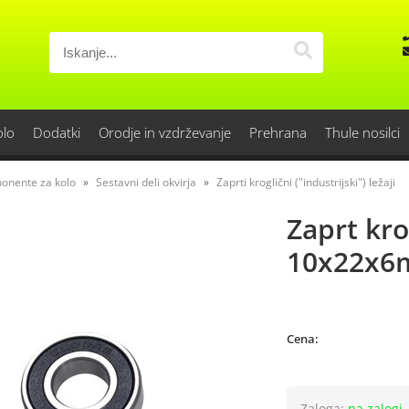
olo
Dodatki
Orodje in vzdrževanje
Prehrana
Thule nosilci
onente za kolo
Sestavni deli okvirja
Zaprti kroglični ("industrijski") ležaji
Zaprt kro
10x22x
Cena:
Zaloga:
na zalogi