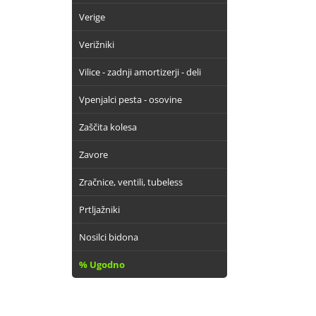
Verige
Verižniki
Vilice - zadnji amortizerji - deli
Vpenjalci pesta - osovine
Zaščita kolesa
Zavore
Zračnice, ventili, tubeless
Prtljažniki
Nosilci bidona
% Ugodno