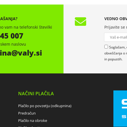
RAŠANJA?
VEDNO OBV
o vam na telefonski številki
Prijavite se
 45 007
onskem naslovu
Soglašam, 
ina
valy.si
obveščanja o 
in popustih.
NAČINI PLAČILA
Plačilo po povzetju (odkupnina)
Predračun
Plačilo na obroke