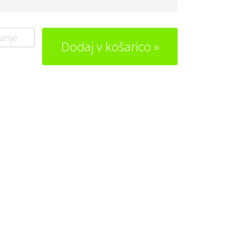
anje
Dodaj v košarico