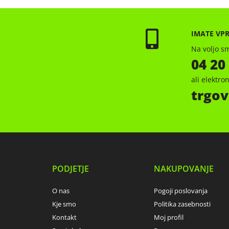
IMATE VP
Na voljo sm
04 20
ali elektr
trgov
PODJETJE
NAKUPOVANJE
O nas
Pogoji poslovanja
Kje smo
Politika zasebnosti
Kontakt
Moj profil