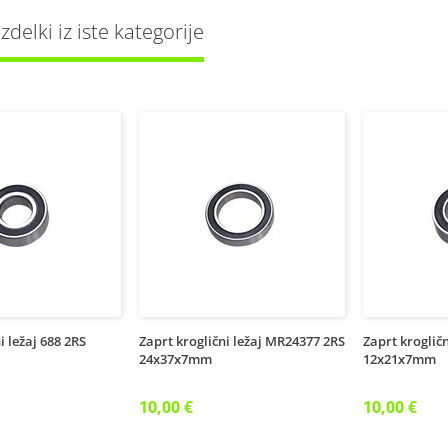
delki iz iste kategorije
i ležaj 688 2RS
Zaprt kroglični ležaj MR24377 2RS
Zaprt krogličn
24x37x7mm
12x21x7mm
10,00 €
10,00 €