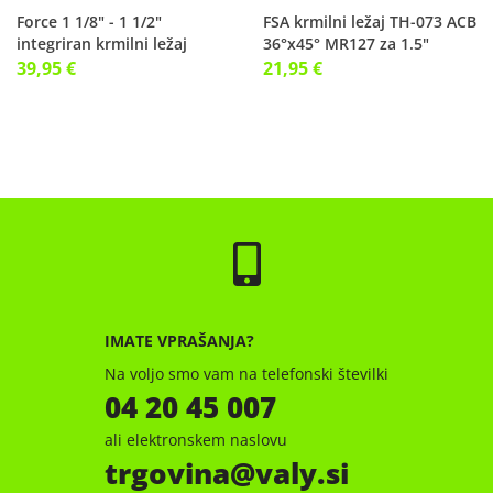
Force 1 1/8" - 1 1/2"
FSA krmilni ležaj TH-073 ACB
integriran krmilni ležaj
36°x45° MR127 za 1.5"
39,95 €
21,95 €
IMATE VPRAŠANJA?
Na voljo smo vam na telefonski številki
04 20 45 007
ali elektronskem naslovu
trgovina
valy.si