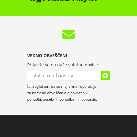
VEDNO OBVEŠČENI
Prijavite se na naše spletne novice
Soglašam, da se moj e-mail uporablja
za namene obveščanja o novostih v
ponudbi, posebnih ponudbah in popustih.