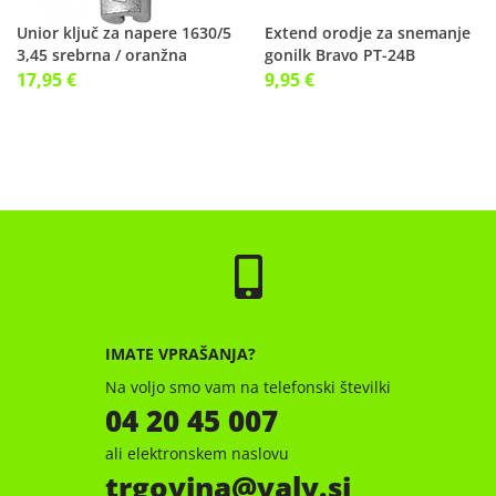
Unior ključ za napere 1630/5
Extend orodje za snemanje
3,45 srebrna / oranžna
gonilk Bravo PT-24B
17,95 €
9,95 €
IMATE VPRAŠANJA?
Na voljo smo vam na telefonski številki
04 20 45 007
ali elektronskem naslovu
trgovina
valy.si