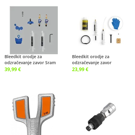
Bleedkit orodje za
Bleedkit orodje za
odzračevanje zavor Sram
odzračevanje zavor
Premium Mineral
Shimano Premium GOLD
39,99 €
23,99 €