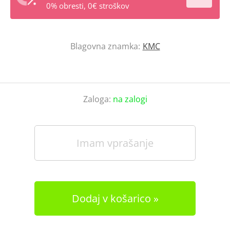
0% obresti, 0€ stroškov
Blagovna znamka:
KMC
Zaloga:
na zalogi
Imam vprašanje
Dodaj v košarico