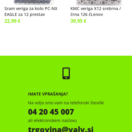
Sram veriga za kolo PC-NX
KMC veriga X12 srebrna /
EAGLE za 12 prestav
črna 126 čLenov
22,99 €
39,95 €
IMATE VPRAŠANJA?
Na voljo smo vam na telefonski številki
04 20 45 007
ali elektronskem naslovu
trgovina
valy.si