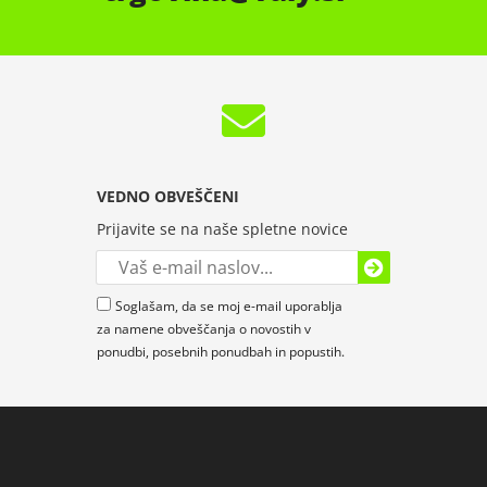
VEDNO OBVEŠČENI
Prijavite se na naše spletne novice
Soglašam, da se moj e-mail uporablja
za namene obveščanja o novostih v
ponudbi, posebnih ponudbah in popustih.