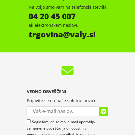
Na voljo smo vam na telefonski številki
04 20 45 007
ali elektronskem naslovu
trgovina
valy.si
VEDNO OBVEŠČENI
Prijavite se na naše spletne novice
Soglašam, da se moj e-mail uporablja
za namene obveščanja o novostih v
ponudbi, posebnih ponudbah in popustih.