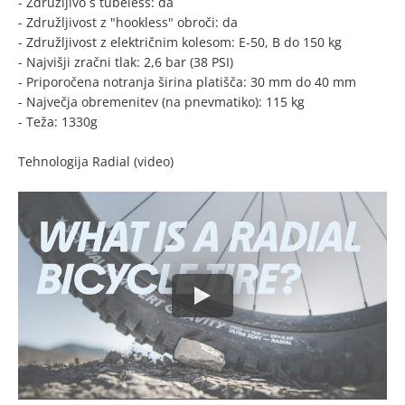
- Združljivo s tubeless: da
- Združljivost z "hookless" obroči: da
- Združljivost z električnim kolesom: E-50, B do 150 kg
- Najvišji zračni tlak: 2,6 bar (38 PSI)
- Priporočena notranja širina platišča: 30 mm do 40 mm
- Največja obremenitev (na pnevmatiko): 115 kg
- Teža: 1330g
Tehnologija Radial (video)