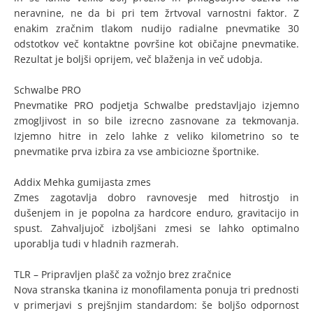
neravnine, ne da bi pri tem žrtvoval varnostni faktor. Z
enakim zračnim tlakom nudijo radialne pnevmatike 30
odstotkov več kontaktne površine kot običajne pnevmatike.
Rezultat je boljši oprijem, več blaženja in več udobja.
Schwalbe PRO
Pnevmatike PRO podjetja Schwalbe predstavljajo izjemno
zmogljivost in so bile izrecno zasnovane za tekmovanja.
Izjemno hitre in zelo lahke z veliko kilometrino so te
pnevmatike prva izbira za vse ambiciozne športnike.
Addix Mehka gumijasta zmes
Zmes zagotavlja dobro ravnovesje med hitrostjo in
dušenjem in je popolna za hardcore enduro, gravitacijo in
spust. Zahvaljujoč izboljšani zmesi se lahko optimalno
uporablja tudi v hladnih razmerah.
TLR – Pripravljen plašč za vožnjo brez zračnice
Nova stranska tkanina iz monofilamenta ponuja tri prednosti
v primerjavi s prejšnjim standardom: še boljšo odpornost