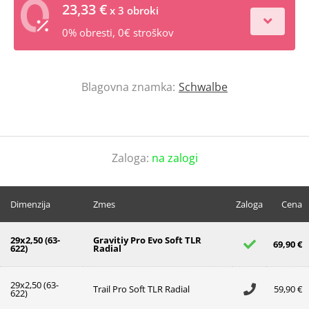
23,33 €
x 3 obroki
0% obresti, 0€ stroškov
Blagovna znamka:
Schwalbe
Zaloga:
na zalogi
Dimenzija
Zmes
Zaloga
Cena
29x2,50 (63-
Gravitiy Pro Evo Soft TLR
69,90 €
622)
Radial
29x2,50 (63-
Trail Pro Soft TLR Radial
59,90 €
622)