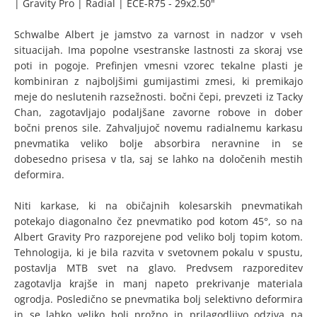
| Gravity Pro | Radial | ECE-R75 - 29x2.50"
Schwalbe Albert je jamstvo za varnost in nadzor v vseh
situacijah. Ima popolne vsestranske lastnosti za skoraj vse
poti in pogoje. Prefinjen vmesni vzorec tekalne plasti je
kombiniran z najboljšimi gumijastimi zmesi, ki premikajo
meje do neslutenih razsežnosti. bočni čepi, prevzeti iz Tacky
Chan, zagotavljajo podaljšane zavorne robove in dober
bočni prenos sile. Zahvaljujoč novemu radialnemu karkasu
pnevmatika veliko bolje absorbira neravnine in se
dobesedno prisesa v tla, saj se lahko na določenih mestih
deformira.
Niti karkase, ki na običajnih kolesarskih pnevmatikah
potekajo diagonalno čez pnevmatiko pod kotom 45°, so na
Albert Gravity Pro razporejene pod veliko bolj topim kotom.
Tehnologija, ki je bila razvita v svetovnem pokalu v spustu,
postavlja MTB svet na glavo. Predvsem razporeditev
zagotavlja krajše in manj napeto prekrivanje materiala
ogrodja. Posledično se pnevmatika bolj selektivno deformira
in se lahko veliko bolj prožno in prilagodljivo odziva na