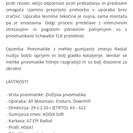
proti rezom, večjo odpornost proti prebadanju in predvsem
omogoča izjemno preprosto pretvorbo v uporabo brez
zračnic. Uporaba tesnilne tekočine je nujna, sama montaža
pa je enostavna. Dolgi procesi predelave z intenzivnim
stresanjem in pogostim ponovnim polnjenjem so s
pnevmatikami Schwalbe TLR preteklost.
Opomba: Pnevmatike z mehko gumijasto zmesjo Radial
nudijo boljši oprijem in bolj gladko kotaljenje. Vendar se
mehke pnevmatike hitreje razgradijo in so bolj dovzetne za
obrabo!
LASTNOSTI:
- Vrsta pnevmatike: Zložljiva pnevmatika
- Uporaba: All Mountain, Enduro, Downhill
- Dimenzija: 29 x 2,50 / (ETRTO): 63 - 622
- Gumijasta zmes: ADDIX Soft
- Karkasa: 67 EPI Radial
- Profil: HS641