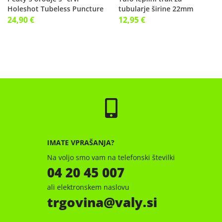
Holeshot Tubeless Puncture
tubularje širine 22mm
Plugger
24,90 €
12,95 €
IMATE VPRAŠANJA?
Na voljo smo vam na telefonski številki
04 20 45 007
ali elektronskem naslovu
trgovina
valy.si