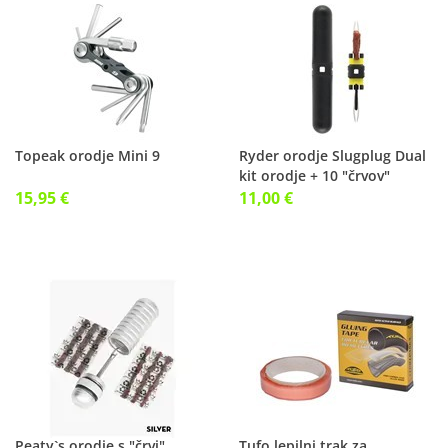
Topeak orodje Mini 9
Ryder orodje Slugplug Dual
kit orodje + 10 "črvov"
15,95 €
11,00 €
Peaty`s orodje s "črvi"
Tufo lepilni trak za