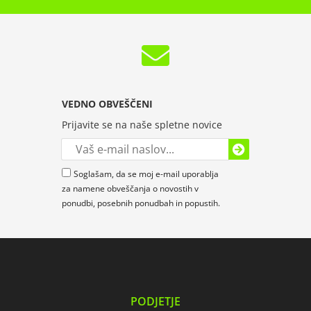
VEDNO OBVEŠČENI
Prijavite se na naše spletne novice
Soglašam, da se moj e-mail uporablja
za namene obveščanja o novostih v
ponudbi, posebnih ponudbah in popustih.
PODJETJE