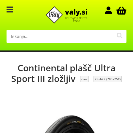
Continental plašč Ultra
Sport III zložljiv
črna
25x622 (700x25C)