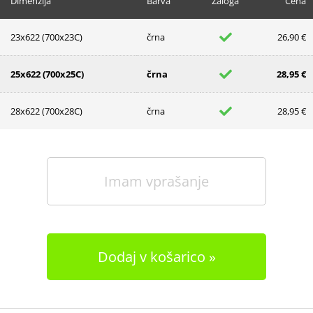
Dimenzija
Barva
Zaloga
Cena
23x622 (700x23C)
črna
26,90 €
25x622 (700x25C)
črna
28,95 €
28x622 (700x28C)
črna
28,95 €
Imam vprašanje
Dodaj v košarico