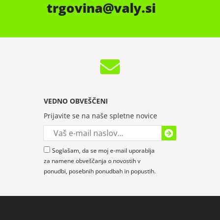
trgovina
valy.si
VEDNO OBVEŠČENI
Prijavite se na naše spletne novice
Soglašam, da se moj e-mail uporablja
za namene obveščanja o novostih v
ponudbi, posebnih ponudbah in popustih.