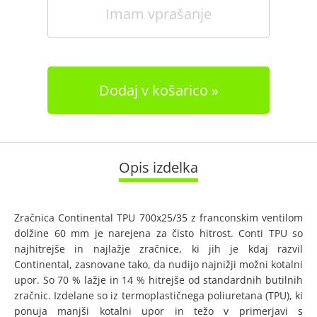
Imam vprašanje
Dodaj v košarico
Opis izdelka
Zračnica Continental TPU 700x25/35 z franconskim ventilom
dolžine 60 mm je narejena za čisto hitrost. Conti TPU so
najhitrejše in najlažje zračnice, ki jih je kdaj razvil
Continental, zasnovane tako, da nudijo najnižji možni kotalni
upor. So 70 % lažje in 14 % hitrejše od standardnih butilnih
zračnic. Izdelane so iz termoplastičnega poliuretana (TPU), ki
ponuja manjši kotalni upor in težo v primerjavi s