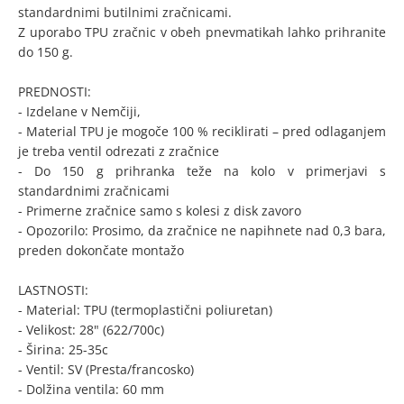
standardnimi butilnimi zračnicami.
Z uporabo TPU zračnic v obeh pnevmatikah lahko prihranite
do 150 g.
PREDNOSTI:
- Izdelane v Nemčiji,
- Material TPU je mogoče 100 % reciklirati – pred odlaganjem
je treba ventil odrezati z zračnice
- Do 150 g prihranka teže na kolo v primerjavi s
standardnimi zračnicami
- Primerne zračnice samo s kolesi z disk zavoro
- Opozorilo: Prosimo, da zračnice ne napihnete nad 0,3 bara,
preden dokončate montažo
LASTNOSTI:
- Material: TPU (termoplastični poliuretan)
- Velikost: 28" (622/700c)
- Širina: 25-35c
- Ventil: SV (Presta/francosko)
- Dolžina ventila: 60 mm