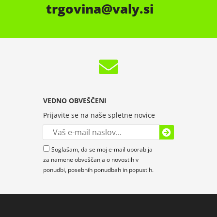
trgovina
valy.si
VEDNO OBVEŠČENI
Prijavite se na naše spletne novice
Soglašam, da se moj e-mail uporablja
za namene obveščanja o novostih v
ponudbi, posebnih ponudbah in popustih.