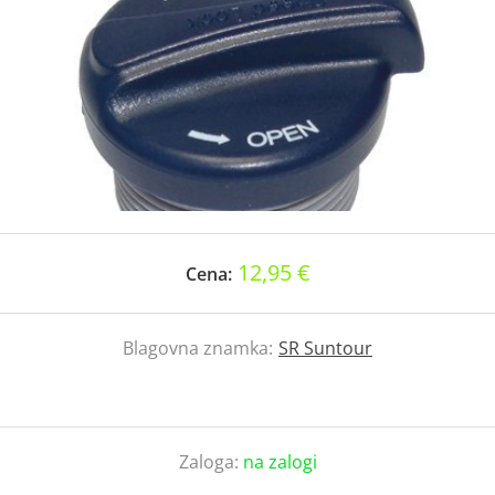
12,95 €
Cena:
Blagovna znamka:
SR Suntour
Zaloga:
na zalogi