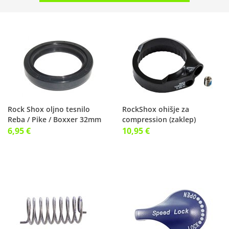
Rock Shox oljno tesnilo
RockShox ohišje za
Reba / Pike / Boxxer 32mm
compression (zaklep)
Judy/Recon/30/35)
6,95 €
10,95 €