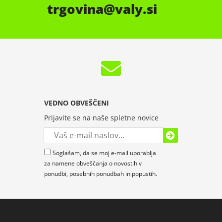
trgovina
valy.si
VEDNO OBVEŠČENI
Prijavite se na naše spletne novice
Soglašam, da se moj e-mail uporablja
za namene obveščanja o novostih v
ponudbi, posebnih ponudbah in popustih.