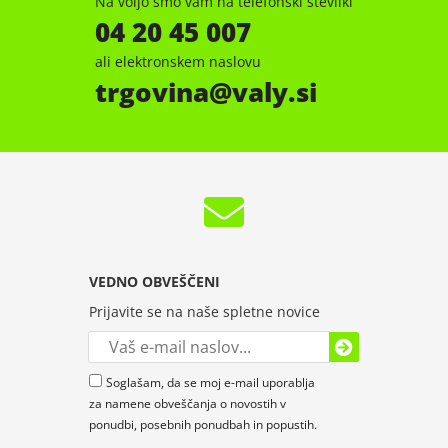
Na voljo smo vam na telefonski številki
04 20 45 007
ali elektronskem naslovu
trgovina
valy.si
VEDNO OBVEŠČENI
Prijavite se na naše spletne novice
Soglašam, da se moj e-mail uporablja
za namene obveščanja o novostih v
ponudbi, posebnih ponudbah in popustih.