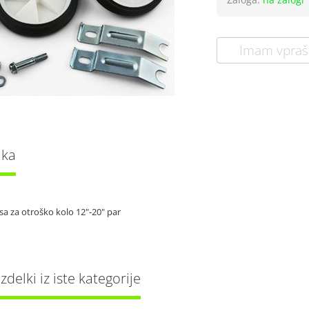
Imam vpraš
lka
a za otroško kolo 12"-20" par
delki iz iste kategorije