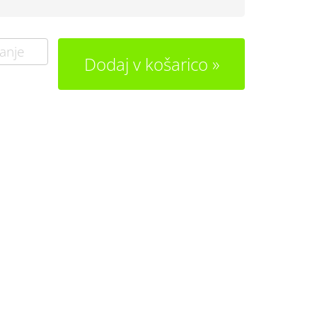
anje
Dodaj v košarico