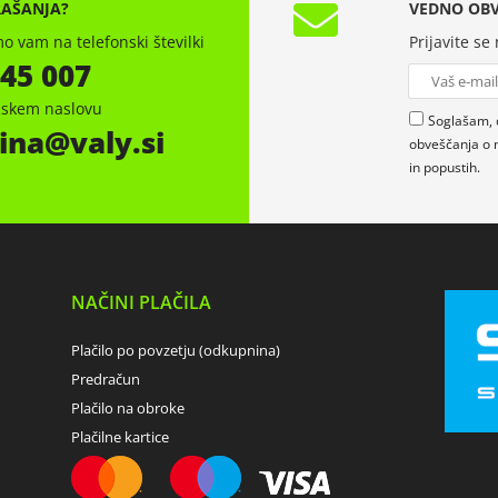
RAŠANJA?
VEDNO OBV
o vam na telefonski številki
Prijavite se
 45 007
onskem naslovu
Soglašam, 
ina
valy.si
obveščanja o 
in popustih.
NAČINI PLAČILA
Plačilo po povzetju (odkupnina)
Predračun
Plačilo na obroke
Plačilne kartice