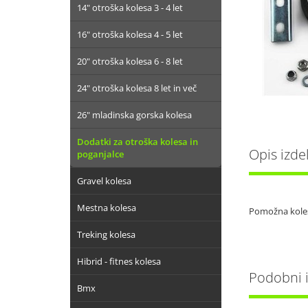
14" otroška kolesa 3 - 4 let
16" otroška kolesa 4 - 5 let
20" otroška kolesa 6 - 8 let
24" otroška kolesa 8 let in več
26" mladinska gorska kolesa
Dodatki za otroška kolesa in
Opis izde
poganjalce
Gravel kolesa
Mestna kolesa
Pomožna koles
Treking kolesa
Hibrid - fitnes kolesa
Podobni iz
Bmx