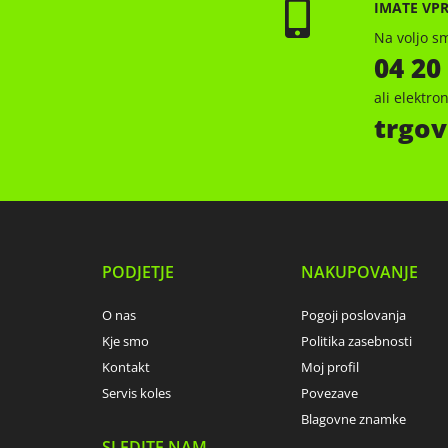
IMATE VP
Na voljo sm
04 20
ali elektr
trgov
PODJETJE
NAKUPOVANJE
O nas
Pogoji poslovanja
Kje smo
Politika zasebnosti
Kontakt
Moj profil
Servis koles
Povezave
Blagovne znamke
SLEDITE NAM