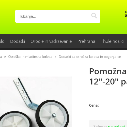
olo
Dodatki
Orodje in vzdrževanje
Prehrana
Thule nosilci
sa
Otroška in mladinska kolesa
Dodatki za otroška kolesa in poganjalce
Pomožna 
12"-20" p
Cena:
Zaloga:
na zalogi