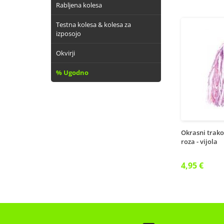
Rabljena kolesa
Testna kolesa & kolesa za
izposojo
Okvirji
% Ugodno
Okrasni trakov
roza - vijola
4,95 €