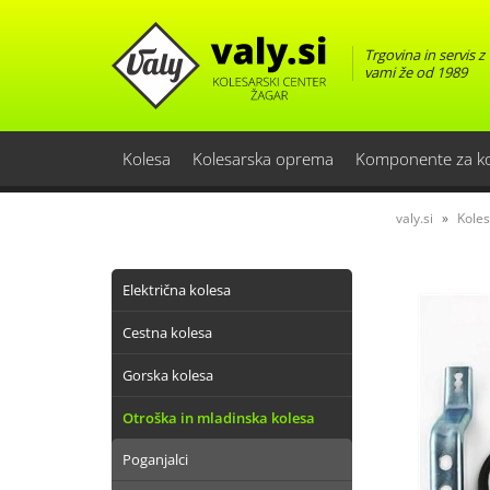
Trgovina in servis z
vami že od 1989
Kolesa
Kolesarska oprema
Komponente za k
valy.si
Kole
Električna kolesa
Cestna kolesa
Gorska kolesa
Otroška in mladinska kolesa
Poganjalci