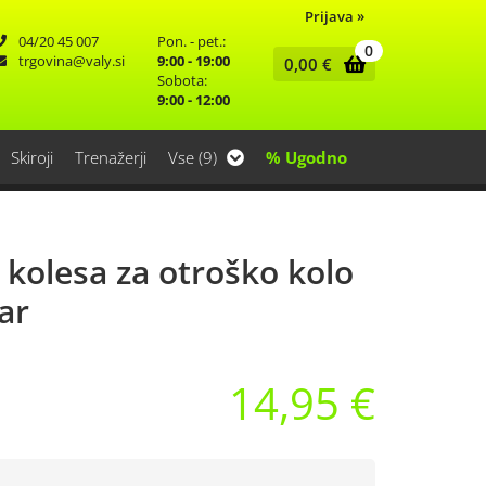
Prijava
»
04/20 45 007
Pon. - pet.:
0
trgovina
valy.si
9:00 - 19:00
0,00
€
Sobota:
9:00 - 12:00
Skiroji
Trenažerji
Vse (9)
% Ugodno
kolesa za otroško kolo
ar
14,95 €