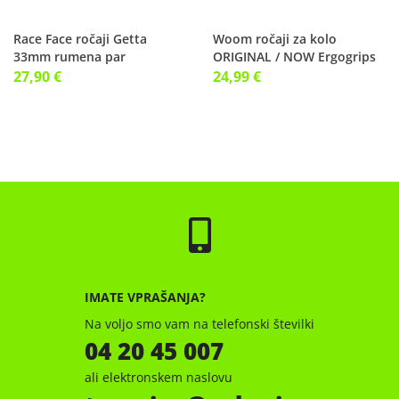
Race Face ročaji Getta
Woom ročaji za kolo
33mm rumena par
ORIGINAL / NOW Ergogrips
4-6 (22.2mm)
27,90 €
24,99 €
IMATE VPRAŠANJA?
Na voljo smo vam na telefonski številki
04 20 45 007
ali elektronskem naslovu