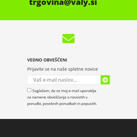
trgovina
valy.si
VEDNO OBVEŠČENI
Prijavite se na naše spletne novice
Soglašam, da se moj e-mail uporablja
za namene obveščanja o novostih v
ponudbi, posebnih ponudbah in popustih.