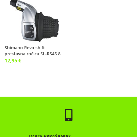
Shimano Revo shift
prestavna ročica SL-RS45 8
prestav
12,95 €
IMATE VPRAŠANJA?