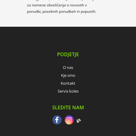
za namene obveščanja o novostih v
ponudbi, posebnih ponudbah in popustih.
PODJETJE
O nas
Kje smo
Kontakt
Servis koles
SLEDITE NAM