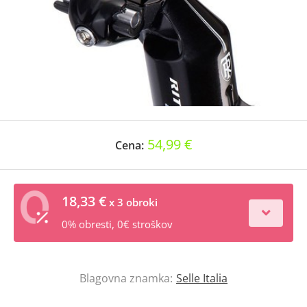
54,99 €
Cena:
18,33 €
x 3 obroki
0% obresti, 0€ stroškov
Blagovna znamka:
Selle Italia