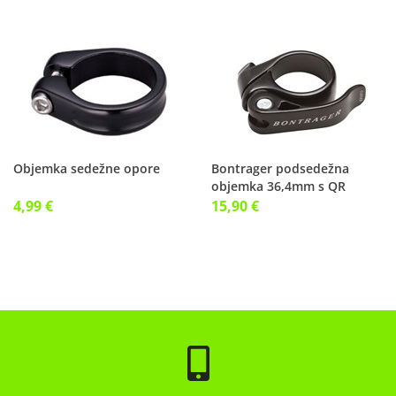
Objemka sedežne opore
Bontrager podsedežna
objemka 36,4mm s QR
vpenjalcem
4,99 €
15,90 €