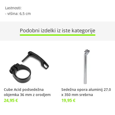
Lastnosti:
- višina: 6,5 cm
Podobni izdelki iz iste kategorije
Cube Acid podsedežna
Sedežna opora aluminij 27,0
objemka 36 mm z orodjem
x 350 mm srebrna
24,95 €
19,95 €