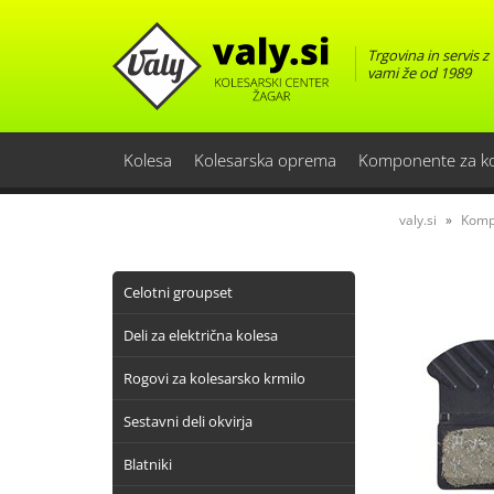
Trgovina in servis z
vami že od 1989
Kolesa
Kolesarska oprema
Komponente za k
valy.si
Komp
Celotni groupset
Deli za električna kolesa
Rogovi za kolesarsko krmilo
Sestavni deli okvirja
Blatniki