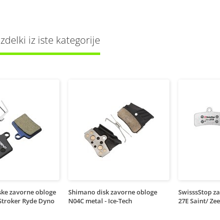
delki iz iste kategorije
ske zavorne obloge
Shimano disk zavorne obloge
SwisssStop z
Stroker Ryde Dyno
N04C metal - Ice-Tech
27E Saint/ Zee