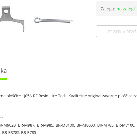
Zaloga:
na zalogi
Imam vpraš
lka
e ploščice - J05A-RF Resin - Ice-Tech. Kvalitetne original zavorne ploščice za
t:
BR-M9020, BR-M987, BR-M985, BR-M8100, BR-M8000, BR-M785, BR-M7100,
, BR-RS785, BR-R785