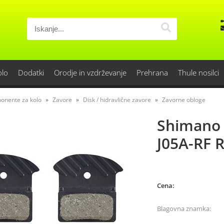
olo
Dodatki
Orodje in vzdrževanje
Prehrana
Thule nosilci
onente za kolo
Zavore
Disk / hidravlične zavore
Zavorne obloge
Shimano 
J05A-RF R
Cena:
Blagovna znamka: