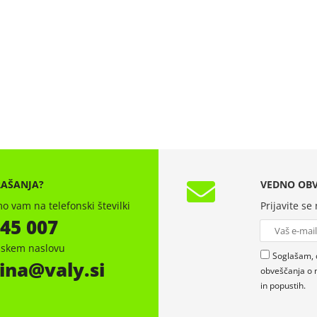
RAŠANJA?
VEDNO OBV
o vam na telefonski številki
Prijavite se
 45 007
onskem naslovu
Soglašam, 
ina
valy.si
obveščanja o 
in popustih.