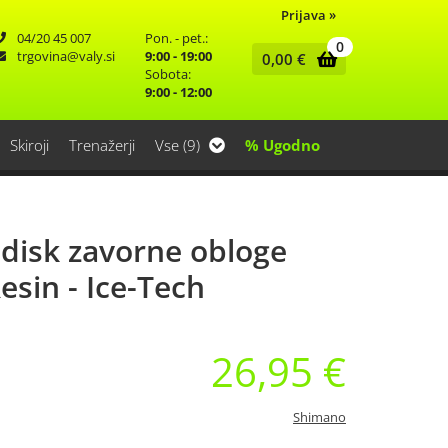
Prijava
»
04/20 45 007
Pon. - pet.:
0
trgovina
valy.si
9:00 - 19:00
0,00
€
Sobota:
9:00 - 12:00
Skiroji
Trenažerji
Vse (9)
% Ugodno
disk zavorne obloge
esin - Ice-Tech
26,95 €
Shimano