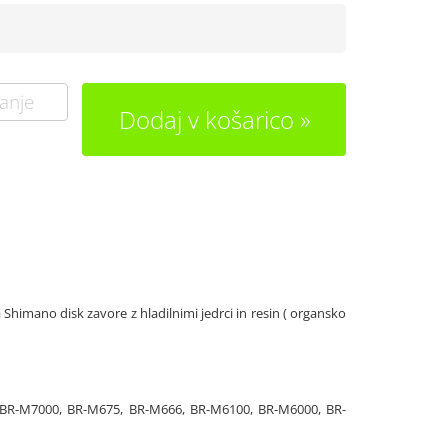
anje
Dodaj v košarico
 Shimano disk zavore z hladilnimi jedrci in resin ( organsko
 BR-M7000, BR-M675, BR-M666, BR-M6100, BR-M6000, BR-