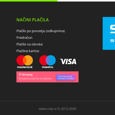
NAČINI PLAČILA
Plačilo po povzetju (odkupnina)
Predračun
Plačilo na obroke
Plačilne kartice
www.valy.si © 2012-2026