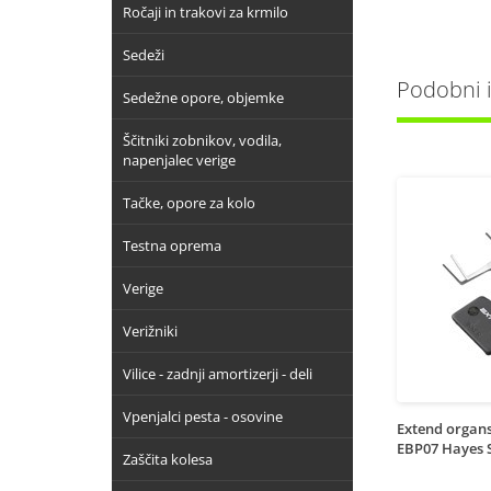
Ročaji in trakovi za krmilo
Sedeži
Podobni iz
Sedežne opore, objemke
Ščitniki zobnikov, vodila,
napenjalec verige
Tačke, opore za kolo
Testna oprema
Verige
Verižniki
Vilice - zadnji amortizerji - deli
Vpenjalci pesta - osovine
Extend organ
EBP07 Hayes 
Zaščita kolesa