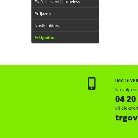
Zračnice, ventili, tubeless
Prtljažniki
Nosilci bidona
% Ugodno
IMATE VP
Na voljo sm
04 20
ali elektr
trgov