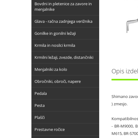
Bovdni in pletenice za zavore in
menjalnike
Glava - račna zadnjega verižnika
Gonilke in gonilni ležaji
Krmila in nosilci krmila
Krmilni ležaji, zvezde, distančniki
Menjalniki za kolo
Opis izde
Obročniki, obroči, napere
Pedala
Shimano zavorn
) zmesjo.
Pesta
Plašči
Kompatibilnos
- BR-M9000, 
Prestavne ročice
M615, BR-S700