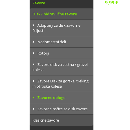
9,99 €
Zavore
Disk / hidravlične zavore
Adapterji za disk zavorne
čeljusti
Nadomestni deli
Rotorji
Zavore disk za cestna / gravel
kolesa
Zavore Disk za gorska, treking
in otroška kolesa
Zavorne obloge
Zavorne ročice za disk zavore
Klasične zavore