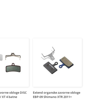
avorne obloge DISC
Extend organske zavorne obloge
/ XT 4 batne
EBP-09 Shimano XTR 2011+