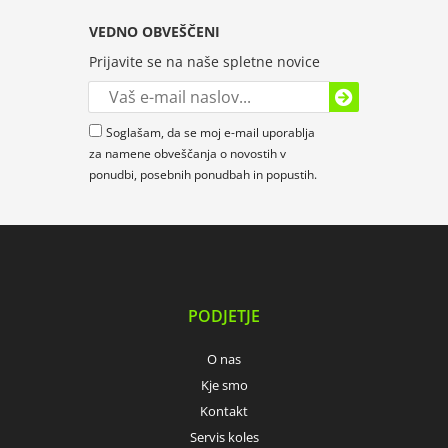
VEDNO OBVEŠČENI
Prijavite se na naše spletne novice
Soglašam, da se moj e-mail uporablja
za namene obveščanja o novostih v
ponudbi, posebnih ponudbah in popustih.
PODJETJE
O nas
Kje smo
Kontakt
Servis koles