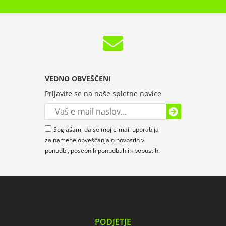
VEDNO OBVEŠČENI
Prijavite se na naše spletne novice
Soglašam, da se moj e-mail uporablja
za namene obveščanja o novostih v
ponudbi, posebnih ponudbah in popustih.
PODJETJE