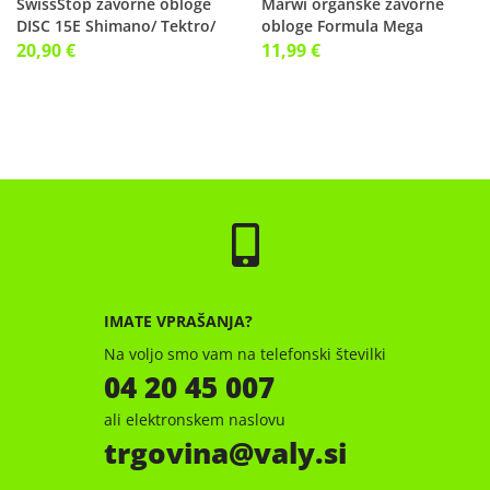
SwissStop zavorne obloge
Marwi organske zavorne
DISC 15E Shimano/ Tektro/
obloge Formula Mega
20,90 €
11,99 €
IMATE VPRAŠANJA?
Na voljo smo vam na telefonski številki
04 20 45 007
ali elektronskem naslovu
trgovina
valy.si