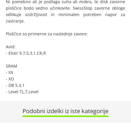
Ni pomebno ali je podlaga suha ali mokra, te disk zavorne
ploščice bodo vedno učinkovite. SwissStop zavorne obloge
odlikuje vzdržljivost in minimalen potreben napor za
zaviranje.
Ploščice so primerne za naslednje zavore:
Avid:
- Elixir 9,7,5,3,1,CR,R
SRAM
- XX
- XO
- DB 5,3,1
- Level TL,T,Level
Podobni izdelki iz iste kategorije