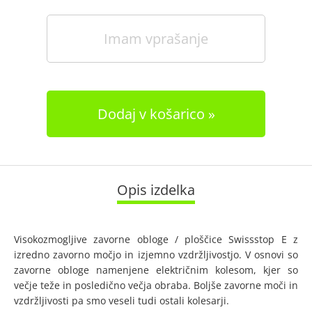
Imam vprašanje
Dodaj v košarico
Opis izdelka
Visokozmogljive zavorne obloge / ploščice Swissstop E z
izredno zavorno močjo in izjemno vzdržljivostjo. V osnovi so
zavorne obloge namenjene električnim kolesom, kjer so
večje teže in posledično večja obraba. Boljše zavorne moči in
vzdržljivosti pa smo veseli tudi ostali kolesarji.