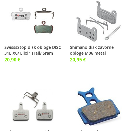
SwisssStop disk obloge DISC
Shimano disk zavorne
31E X0/ Elixir Trail/ Sram
obloge M06 metal
Guide
20,90 €
20,95 €