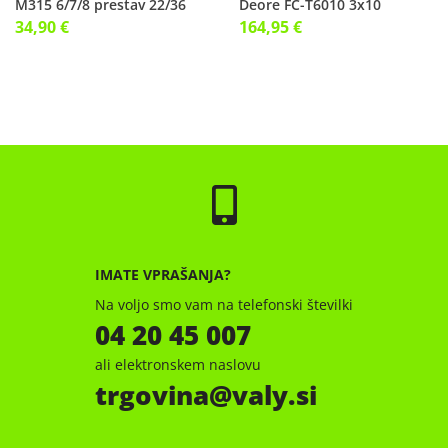
M315 6/7/8 prestav 22/36
Deore FC-T6010 3x10
zob 175mm
34,90 €
164,95 €
IMATE VPRAŠANJA?
Na voljo smo vam na telefonski številki
04 20 45 007
ali elektronskem naslovu
trgovina
valy.si