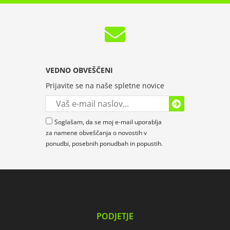
VEDNO OBVEŠČENI
Prijavite se na naše spletne novice
Soglašam, da se moj e-mail uporablja
za namene obveščanja o novostih v
ponudbi, posebnih ponudbah in popustih.
PODJETJE