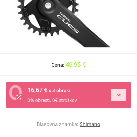
49,95 €
Cena:
16,67 €
x 3 obroki
0% obresti, 0€ stroškov
Blagovna znamka:
Shimano