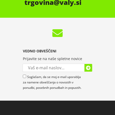
trgovina
valy.si
VEDNO OBVEŠČENI
Prijavite se na naše spletne novice
Soglašam, da se moj e-mail uporablja
za namene obveščanja o novostih v
ponudbi, posebnih ponudbah in popustih.