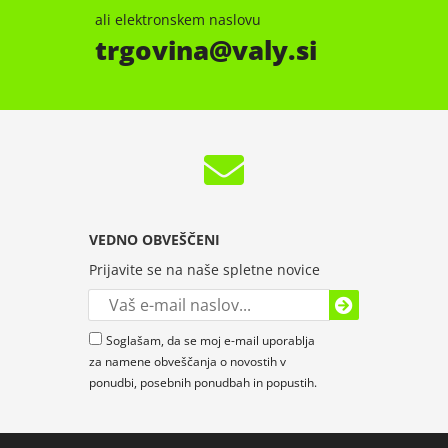
ali elektronskem naslovu
trgovina
valy.si
VEDNO OBVEŠČENI
Prijavite se na naše spletne novice
Soglašam, da se moj e-mail uporablja
za namene obveščanja o novostih v
ponudbi, posebnih ponudbah in popustih.