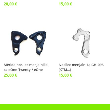
20,00 €
15,00 €
Merida nosilec menjalnika
Nosilec menjalnika GH-098
za eOne-Twenty / eOne
(KTM...)
Sixty 57
25,00 €
15,00 €