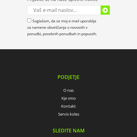
Soglašam, da se moj e-mail uporablja
za namene obveščanja o novostih v
ponudbi, posebnih ponudbah in popustih.
PODJETJE
O nas
Kje smo
Kontakt
Servis koles
SLEDITE NAM