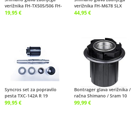
verižnika FH-TX505/506 FH-
verižnika FH-M678 SLX
MT200-B
19,95 €
44,95 €
Syncros set za popravilo
Bontrager glava verižnika /
pesta TXC-142A R 19
račna Shimano / Sram 10
prestav
99,95 €
99,99 €