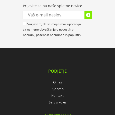
Prijavite se na naše spletne novice
Soglašam, da se moj e-mail uporablja
za namene obveščanja o novostih v
ponudbi, posebnih ponudbah in popustih.
PODJETJE
O nas
Kje smo
Kontakt
Servis koles