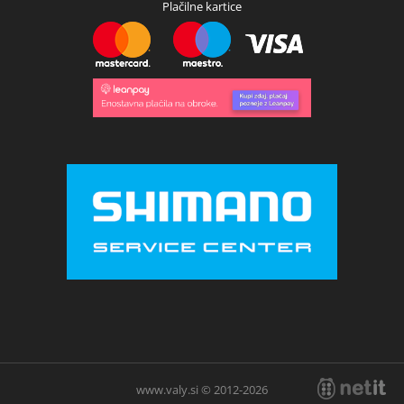
Plačilne kartice
www.valy.si © 2012-2026