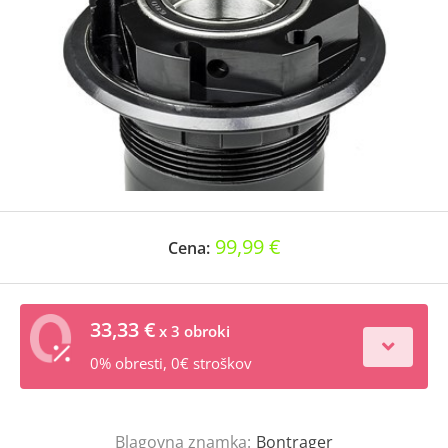
99,99 €
Cena:
33,33 €
x 3 obroki
0% obresti, 0€ stroškov
Blagovna znamka:
Bontrager