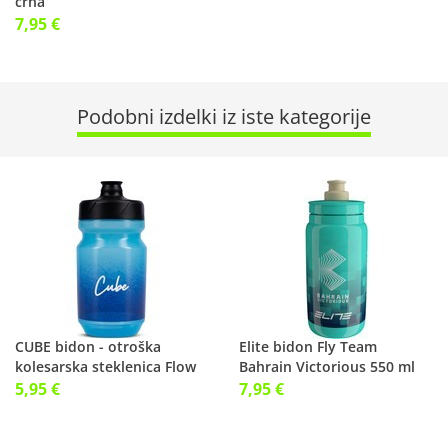
črna
7,95 €
Podobni izdelki iz iste kategorije
CUBE bidon - otroška
Elite bidon Fly Team
kolesarska steklenica Flow
Bahrain Victorious 550 ml
400 KIDS
5,95 €
7,95 €