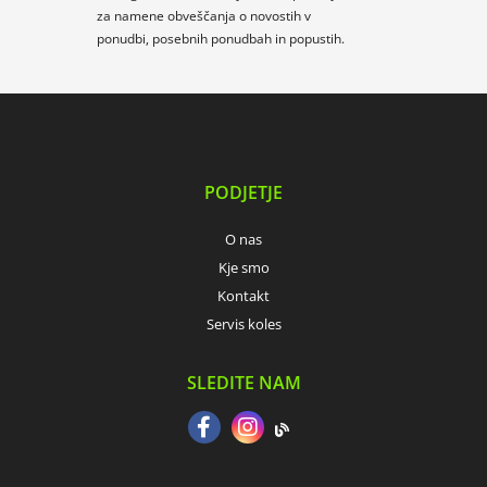
za namene obveščanja o novostih v
ponudbi, posebnih ponudbah in popustih.
PODJETJE
O nas
Kje smo
Kontakt
Servis koles
SLEDITE NAM