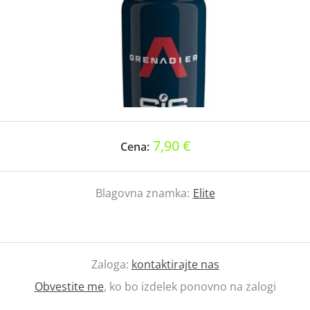
7,90 €
Cena:
Blagovna znamka:
Elite
Zaloga:
kontaktirajte nas
Obvestite me
, ko bo izdelek ponovno na zalogi