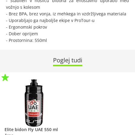
- Stabilen v nosilcu bidona za enostavno uporabo med
vožnjo s kolesom
- Brez BPA, brez vonja, iz mehkega in vzdržljivega materiala
- Uporabljajo ga najboljše ekipe v ProTour-u
- Ergonomski pokrov
- Dober oprijem
- Prostornina: 550ml
Poglej tudi
Elite bidon Fly UAE 550 ml