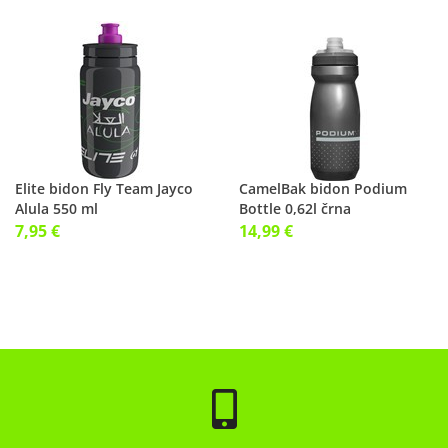
Elite bidon Fly Team Jayco
CamelBak bidon Podium
Alula 550 ml
Bottle 0,62l črna
7,95 €
14,99 €