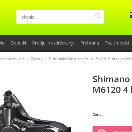
olo
Dodatki
Orodje in vzdrževanje
Prehrana
Thule nosilci
onente za kolo
Zavore
Disk / hidravlične zavore
Zavore Disk za gorska,
Shimano d
M6120 4 
Cena: