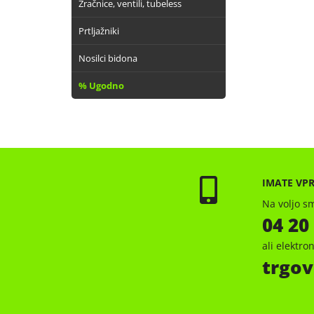
Zračnice, ventili, tubeless
Prtljažniki
Nosilci bidona
% Ugodno
IMATE VP
Na voljo sm
04 20
ali elektr
trgov