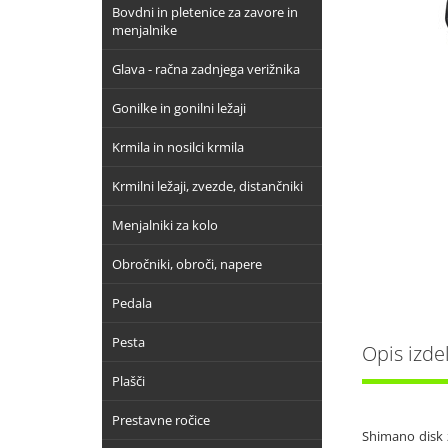
Bovdni in pletenice za zavore in
menjalnike
Glava - račna zadnjega verižnika
Gonilke in gonilni ležaji
Krmila in nosilci krmila
Krmilni ležaji, zvezde, distančniki
Menjalniki za kolo
Obročniki, obroči, napere
Pedala
Pesta
Opis izde
Plašči
Prestavne ročice
Shimano disk 