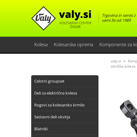
Trgovina in servis z
vami že od 1989
Kolesa
Kolesarska oprema
Komponente za k
valy.si
Komp
otroška kolesa
Celotni groupset
Deli za električna kolesa
Rogovi za kolesarsko krmilo
Sestavni deli okvirja
Blatniki