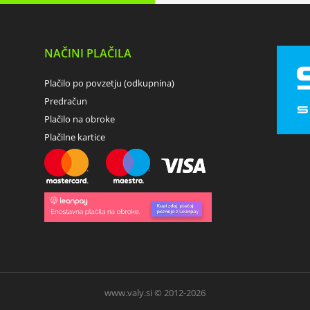
NAČINI PLAČILA
Plačilo po povzetju (odkupnina)
Predračun
Plačilo na obroke
Plačilne kartice
www.valy.si © 2012-2026