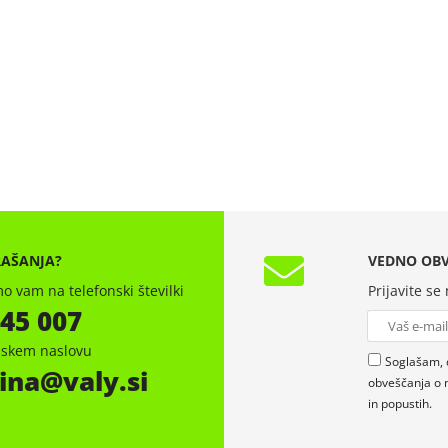
RAŠANJA?
VEDNO OBV
o vam na telefonski številki
Prijavite se
 45 007
onskem naslovu
Soglašam, 
ina
valy.si
obveščanja o 
in popustih.