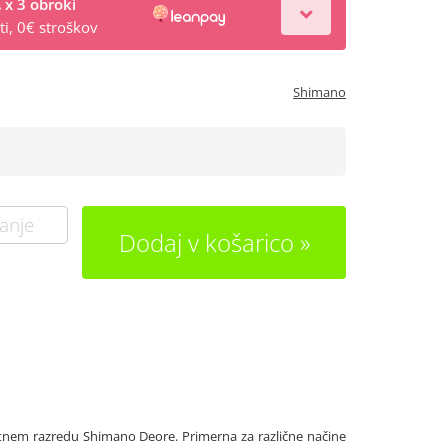
€
x 3 obroki
i, 0€ stroškov
Shimano
anje
Dodaj v košarico
ostnem razredu Shimano Deore. Primerna za različne načine