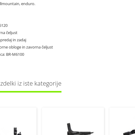
allmountain, enduro.
6120
rna čeljust
spredaj in zadaj
vorne obloge in zavorna čeljust
čica: BR-M6100
delki iz iste kategorije