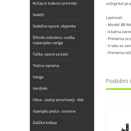
Ročaji in trakovi za krmilo
vožnje kot je 
Sedeži
Lastnosti:
- Model: BR-M
Sedežne opore, objemke
- 4 batna zavo
Ščitniki zobnikov, vodila,
- Primerna za 
napenjalec verige
- V setu so za
- Primerna ro
Tačke, opore za kolo
Testna oprema
Verige
Podobni iz
Verižniki
Vilice - zadnji amortizerji - deli
Vpenjalci pesta - osovine
Zaščita kolesa