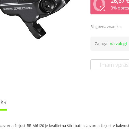
26,67 
0% obrest
Blagovna znamka:
Zaloga:
na zalogi
Imam vpraš
lka
zavorna čeljust BR-M6120 je kvalitetna štiri batna zavorna čeljust v kakv