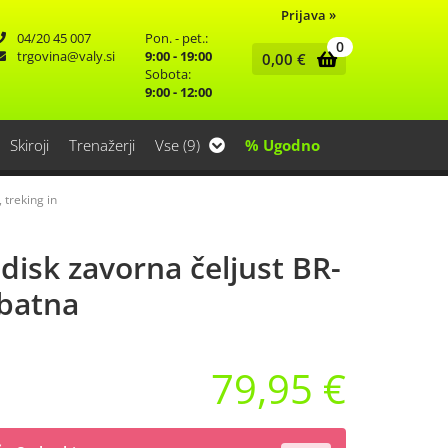
Prijava
»
04/20 45 007
Pon. - pet.:
0
trgovina
valy.si
9:00 - 19:00
0,00
€
Sobota:
9:00 - 12:00
Skiroji
Trenažerji
Vse (9)
% Ugodno
 treking in
isk zavorna čeljust BR-
batna
79,95 €