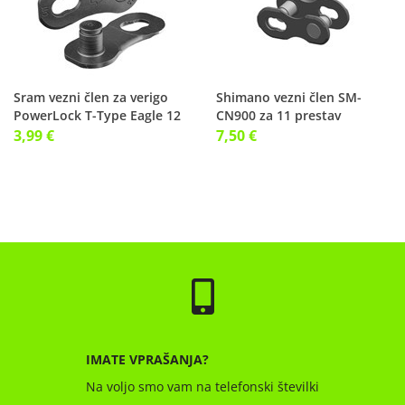
Sram vezni člen za verigo
Shimano vezni člen SM-
PowerLock T-Type Eagle 12
CN900 za 11 prestav
pr
3,99 €
7,50 €
IMATE VPRAŠANJA?
Na voljo smo vam na telefonski številki