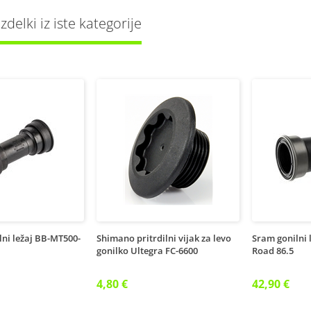
delki iz iste kategorije
ni ležaj BB-MT500-
Shimano pritrdilni vijak za levo
Sram gonilni 
gonilko Ultegra FC-6600
Road 86.5
4,80 €
42,90 €