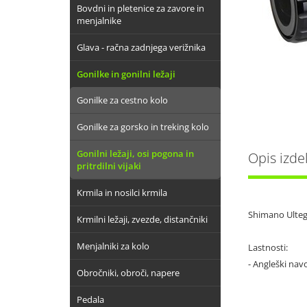
Bovdni in pletenice za zavore in
menjalnike
Glava - račna zadnjega verižnika
Gonilke in gonilni ležaji
Gonilke za cestno kolo
Gonilke za gorsko in treking kolo
Gonilni ležaji, osi pogona in
Opis izde
pritrdilni vijaki
Krmila in nosilci krmila
Shimano Ultegra
Krmilni ležaji, zvezde, distančniki
Menjalniki za kolo
Lastnosti:
- Angleški nav
Obročniki, obroči, napere
Pedala