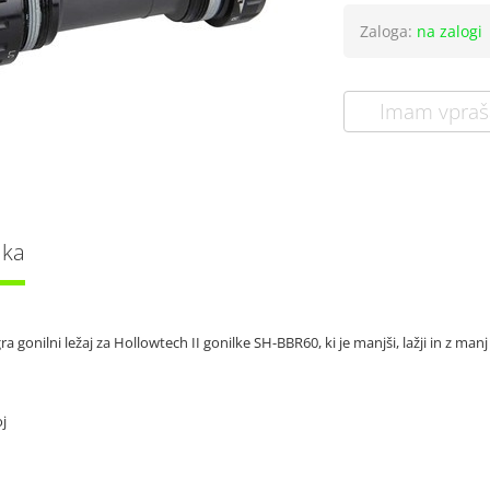
Zaloga:
na zalogi
Imam vpraš
lka
 gonilni ležaj za Hollowtech II gonilke SH-BBR60, ki je manjši, lažji in z manj
oj