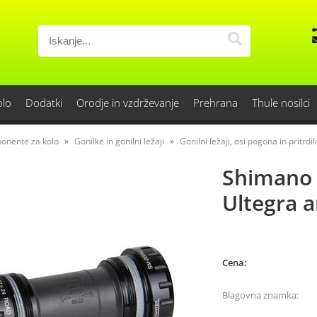
olo
Dodatki
Orodje in vzdrževanje
Prehrana
Thule nosilci
onente za kolo
Gonilke in gonilni ležaji
Gonilni ležaji, osi pogona in pritrdiln
Shimano 
Ultegra a
Cena:
Blagovna znamka: