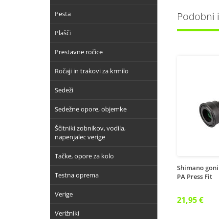
Pesta
Podobni iz
Plašči
Prestavne ročice
Ročaji in trakovi za krmilo
Sedeži
Sedežne opore, objemke
Ščitniki zobnikov, vodila,
napenjalec verige
Tačke, opore za kolo
Shimano gonil
Testna oprema
PA Press Fit
Verige
21,95 €
Verižniki