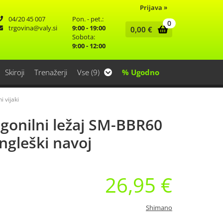
Prijava
»
04/20 45 007
Pon. - pet.:
0
trgovina
valy.si
9:00 - 19:00
0,00
€
Sobota:
9:00 - 12:00
Skiroji
Trenažerji
Vse (9)
% Ugodno
i vijaki
gonilni ležaj SM-BBR60
ngleški navoj
26,95 €
Shimano