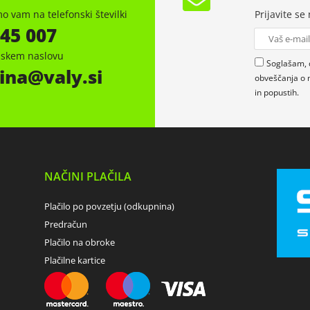
o vam na telefonski številki
Prijavite se
 45 007
onskem naslovu
Soglašam, 
ina
valy.si
obveščanja o 
in popustih.
NAČINI PLAČILA
Plačilo po povzetju (odkupnina)
Predračun
Plačilo na obroke
Plačilne kartice