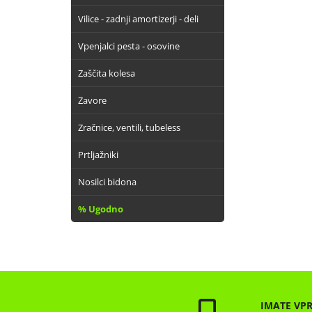
Vilice - zadnji amortizerji - deli
Vpenjalci pesta - osovine
Zaščita kolesa
Zavore
Zračnice, ventili, tubeless
Prtljažniki
Nosilci bidona
% Ugodno
IMATE VP