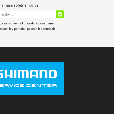
 na naše spletne novice
da se moj e-mail uporablja za namene
novostih v ponudbi, posebnih ponudbah