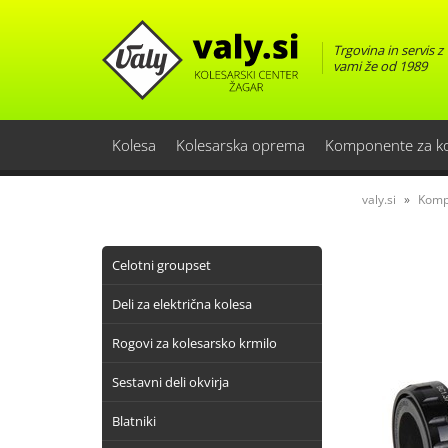
Trgovina in servis z
vami že od 1989
Kolesa
Kolesarska oprema
Komponente za k
valy.si
Komp
Celotni groupset
Deli za električna kolesa
Rogovi za kolesarsko krmilo
Sestavni deli okvirja
Blatniki