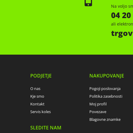
Na voljo sm
04 20
ali elektr
trgov
PODJETJE
NAKUPOVANJE
O nas
Pogoji poslovanja
Kje smo
Politika zasebnosti
Kontakt
Moj profil
Servis koles
Povezave
Blagovne znamke
SLEDITE NAM