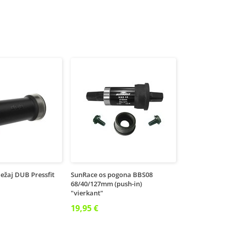
ležaj DUB Pressfit
SunRace os pogona BBS08
68/40/127mm (push-in)
"vierkant"
19,95 €