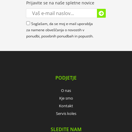
Prijavite se na naše spletne novice
Soglašam, da se moj e-mail uporablja
za namene obveščanja o novostih v
ponudbi, posebnih ponudbah in popustih.
PODJETJE
O nas
Kje smo
Kontakt
Servis koles
SLEDITE NAM