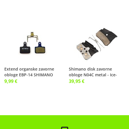
Extend organske zavorne
Shimano disk zavorne
obloge EBP-14 SHIMANO
obloge N04C metal - Ice-
ULTEGRA / 105
Tech
9,99 €
39,95 €