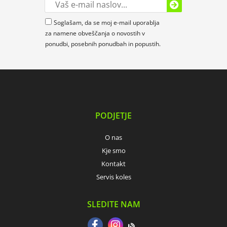
Soglašam, da se moj e-mail uporablja
za namene obveščanja o novostih v
ponudbi, posebnih ponudbah in popustih.
PODJETJE
O nas
Kje smo
Kontakt
Servis koles
SLEDITE NAM