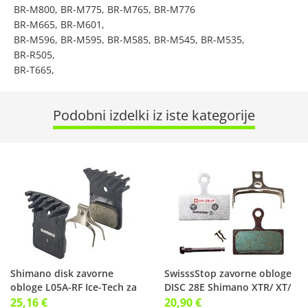
BR-M800, BR-M775, BR-M765, BR-M776
BR-M665, BR-M601,
BR-M596, BR-M595, BR-M585, BR-M545, BR-M535,
BR-R505,
BR-T665,
Podobni izdelki iz iste kategorije
Shimano disk zavorne
SwisssStop zavorne obloge
obloge L05A-RF Ice-Tech za
DISC 28E Shimano XTR/ XT/
cestno kolo
SLX ...
25,16 €
20,90 €