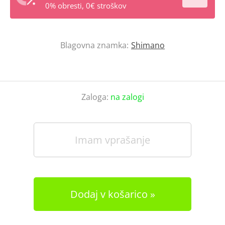
0% obresti, 0€ stroškov
Blagovna znamka:
Shimano
Zaloga:
na zalogi
Imam vprašanje
Dodaj v košarico