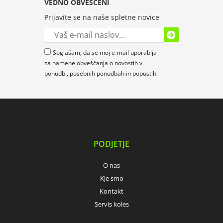
VEDNO OBVEŠČENI
Prijavite se na naše spletne novice
Soglašam, da se moj e-mail uporablja
za namene obveščanja o novostih v
ponudbi, posebnih ponudbah in popustih.
PODJETJE
O nas
Kje smo
Kontakt
Servis koles