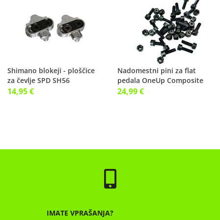
Shimano blokeji - ploščice
Nadomestni pini za flat
za čevlje SPD SH56
pedala OneUp Composite
14,95 €
24,99 €
IMATE VPRAŠANJA?