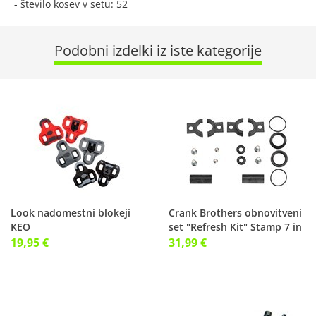
- število kosev v setu: 52
Podobni izdelki iz iste kategorije
Look nadomestni blokeji
Crank Brothers obnovitveni
KEO
set "Refresh Kit" Stamp 7 in
11
19,95 €
31,99 €