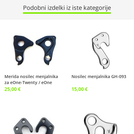
Podobni izdelki iz iste kategorije
Merida nosilec menjalnika
Nosilec menjalnika GH-093
za eOne-Twenty / eOne
Sixty 57
25,00 €
15,00 €