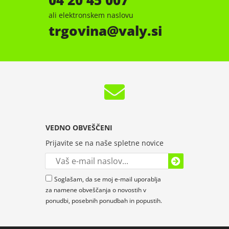
04 20 45 007
ali elektronskem naslovu
trgovina
valy.si
VEDNO OBVEŠČENI
Prijavite se na naše spletne novice
Soglašam, da se moj e-mail uporablja
za namene obveščanja o novostih v
ponudbi, posebnih ponudbah in popustih.