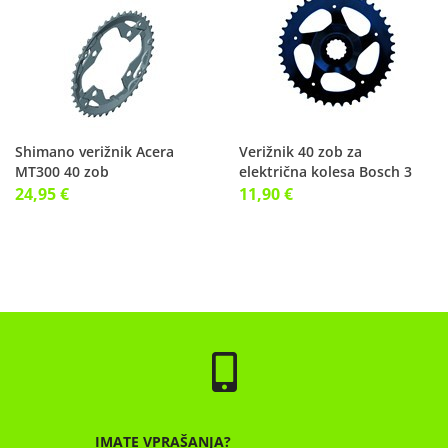
Shimano verižnik Acera
Verižnik 40 zob za
MT300 40 zob
električna kolesa Bosch 3
Generacija DM
24,95 €
11,90 €
IMATE VPRAŠANJA?