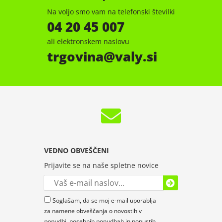
Na voljo smo vam na telefonski številki
04 20 45 007
ali elektronskem naslovu
trgovina
valy.si
VEDNO OBVEŠČENI
Prijavite se na naše spletne novice
Soglašam, da se moj e-mail uporablja
za namene obveščanja o novostih v
ponudbi, posebnih ponudbah in popustih.