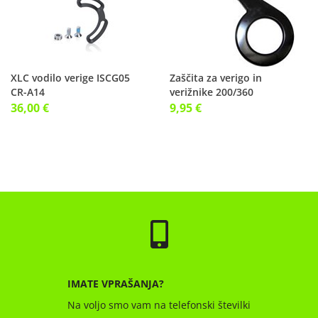
XLC vodilo verige ISCG05
Zaščita za verigo in
CR-A14
verižnike 200/360
36,00 €
9,95 €
IMATE VPRAŠANJA?
Na voljo smo vam na telefonski številki