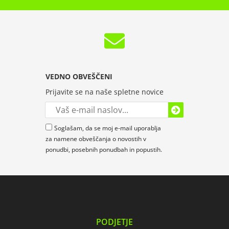
VEDNO OBVEŠČENI
Prijavite se na naše spletne novice
Soglašam, da se moj e-mail uporablja
za namene obveščanja o novostih v
ponudbi, posebnih ponudbah in popustih.
PODJETJE