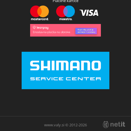
Plačilne kartice
www.valy.si © 2012-2026