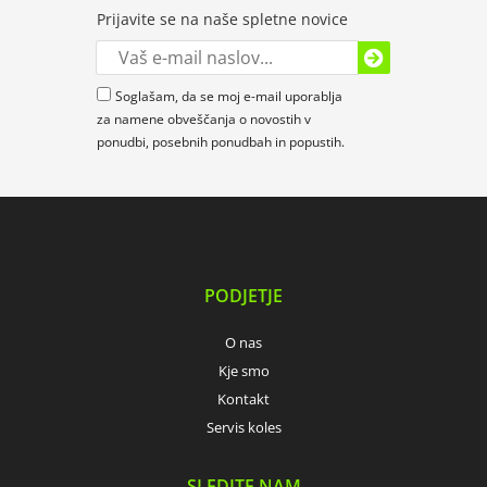
Prijavite se na naše spletne novice
Soglašam, da se moj e-mail uporablja
za namene obveščanja o novostih v
ponudbi, posebnih ponudbah in popustih.
PODJETJE
O nas
Kje smo
Kontakt
Servis koles
SLEDITE NAM