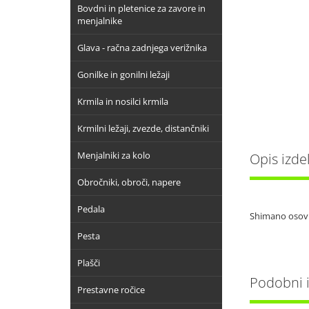
Bovdni in pletenice za zavore in
menjalnike
Glava - račna zadnjega verižnika
Gonilke in gonilni ležaji
Krmila in nosilci krmila
Krmilni ležaji, zvezde, distančniki
Menjalniki za kolo
Opis izde
Obročniki, obroči, napere
Pedala
Shimano osovin
Pesta
Plašči
Podobni iz
Prestavne ročice