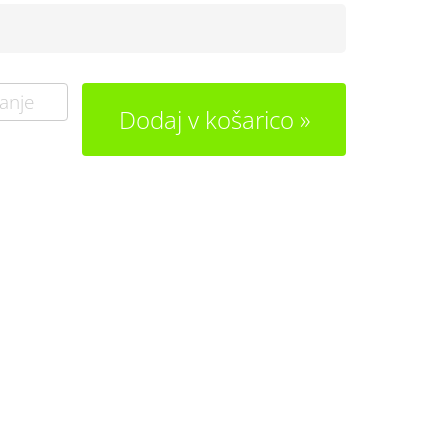
anje
Dodaj v košarico