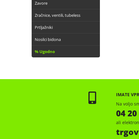
Zavore
Zračnice, ventili, tubeless
Prtljažniki
Nosilci bidona
% Ugodno
IMATE VP
Na voljo sm
04 20
ali elektr
trgov