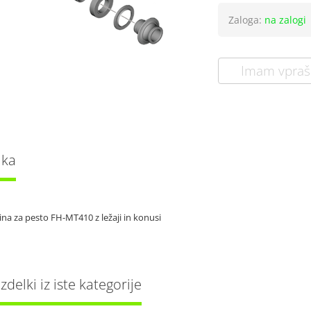
Zaloga:
na zalogi
Imam vpraš
lka
a za pesto FH-MT410 z ležaji in konusi
delki iz iste kategorije