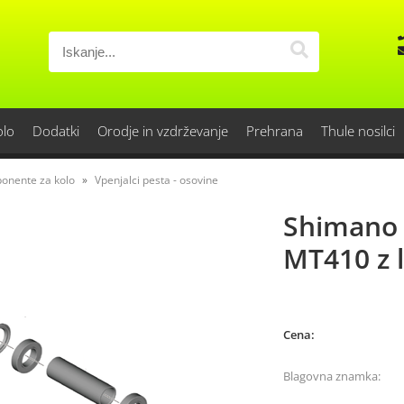
olo
Dodatki
Orodje in vzdrževanje
Prehrana
Thule nosilci
onente za kolo
Vpenjalci pesta - osovine
Shimano 
MT410 z l
Cena:
Blagovna znamka: