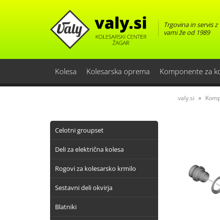
Trgovina in servis z
vami že od 1989
Kolesa
Kolesarska oprema
Komponente za k
valy.si
Komp
Celotni groupset
Deli za električna kolesa
Rogovi za kolesarsko krmilo
Sestavni deli okvirja
Blatniki