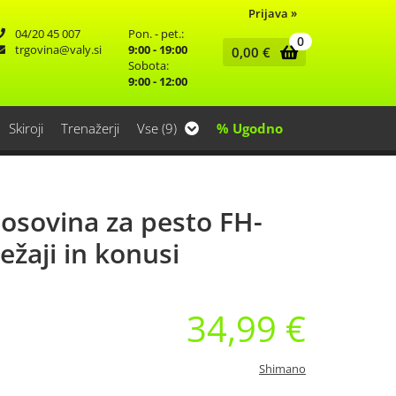
Prijava
»
04/20 45 007
Pon. - pet.:
0
trgovina
valy.si
9:00 - 19:00
0,00
€
Sobota:
9:00 - 12:00
Skiroji
Trenažerji
Vse (9)
% Ugodno
osovina za pesto FH-
ežaji in konusi
34,99 €
Shimano