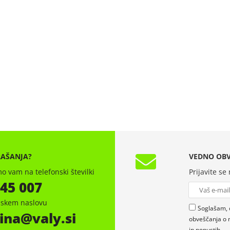
RAŠANJA?
VEDNO OBV
o vam na telefonski številki
Prijavite se
 45 007
onskem naslovu
Soglašam, 
ina
valy.si
obveščanja o 
in popustih.