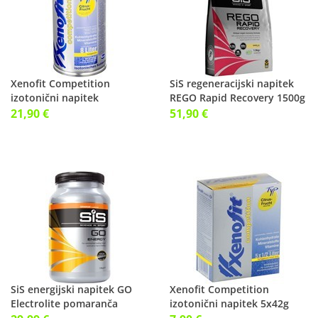
Xenofit Competition
SiS regeneracijski napitek
izotonični napitek
REGO Rapid Recovery 1500g
672g(16x500ml) citrus
vanilij
21,90 €
51,90 €
SiS energijski napitek GO
Xenofit Competition
Electrolite pomaranča
izotonični napitek 5x42g
1600g
(5x0,5l) citrus