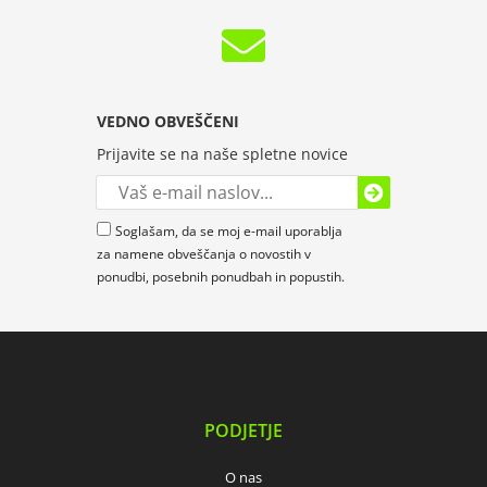
VEDNO OBVEŠČENI
Prijavite se na naše spletne novice
Soglašam, da se moj e-mail uporablja
za namene obveščanja o novostih v
ponudbi, posebnih ponudbah in popustih.
PODJETJE
O nas