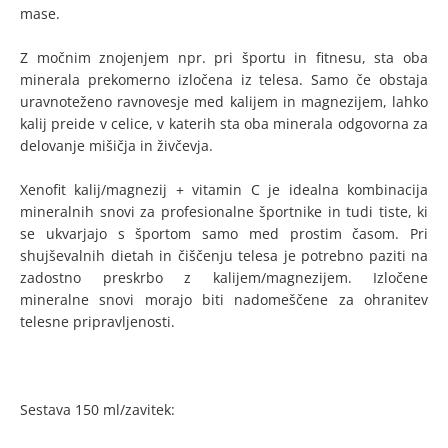
mase.
Z močnim znojenjem npr. pri športu in fitnesu, sta oba
minerala prekomerno izločena iz telesa. Samo če obstaja
uravnoteženo ravnovesje med kalijem in magnezijem, lahko
kalij preide v celice, v katerih sta oba minerala odgovorna za
delovanje mišičja in živčevja.
Xenofit kalij/magnezij + vitamin C je idealna kombinacija
mineralnih snovi za profesionalne športnike in tudi tiste, ki
se ukvarjajo s športom samo med prostim časom. Pri
shujševalnih dietah in čiščenju telesa je potrebno paziti na
zadostno preskrbo z kalijem/magnezijem. Izločene
mineralne snovi morajo biti nadomeščene za ohranitev
telesne pripravljenosti.
Sestava 150 ml/zavitek: