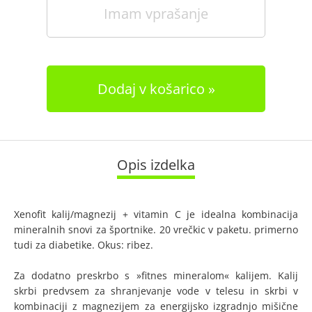
Imam vprašanje
Dodaj v košarico
Opis izdelka
Xenofit kalij/magnezij + vitamin C je idealna kombinacija
mineralnih snovi za športnike. 20 vrečkic v paketu. primerno
tudi za diabetike. Okus: ribez.
Za dodatno preskrbo s »fitnes mineralom« kalijem. Kalij
skrbi predvsem za shranjevanje vode v telesu in skrbi v
kombinaciji z magnezijem za energijsko izgradnjo mišične