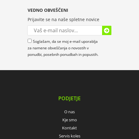
VEDNO OBVEŠČENI
Prijavite se na naše spletne novice
Soglašam, da se moj e-mail uporablja
za namene obveščanja o novostih v
ponudbi, posebnih ponudbah in popustih.
PODJETJE
O nas
Kje smo
Kontakt
Servis koles