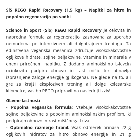
SiS REGO Rapid Recovery (1,5 kg) – Napitki za hitro in
popolno regeneracijo po vadbi
Science in Sport (SiS) REGO Rapid Recovery
je celovita in
napredna formula za regeneracijo, zasnovana za uporabo
nemudoma po intenzivnem ali dolgotrajnem treningu. Ta
edinstvena veganska mešanica združuje visokokakovostne
ogljikove hidrate, sojine beljakovine, vitamine in minerale v
enem priročnem napitku. Z dodano aminokislino L-levcin
učinkovito podpira obnovo in rast mišic ter obnavlja
izpraznjene zaloge energije (glikogena). Ne glede na to, ali
gre za krajši eksploziven trening ali dolge kolesarske
kilometre, vas bo REGO pripravil na naslednji izziv!
Glavne lastnosti
- Popolna veganska formula:
Vsebuje visokokakovostne
sojine beljakovine s popolnim aminokislinskim profilom, ki
podpirajo obnovo in rast mišičnega tkiva.
- Optimalno razmerje hranil:
Vsak odmerek prinaša 22 g
ogljikovih hidratov za hitro obnovo energije in 21 g