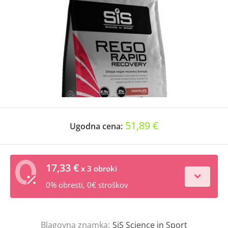
51,89 €
Ugodna cena:
17,33 €
x 3 obroki
0% obresti, 0€ stroškov
Blagovna znamka:
SiS Science in Sport