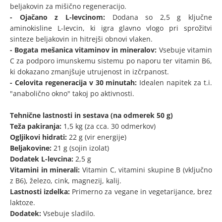
beljakovin za mišično regeneracijo.
- Ojačano z L-levcinom:
Dodana so 2,5 g ključne
aminokisline L-levcin, ki igra glavno vlogo pri sprožitvi
sinteze beljakovin in hitrejši obnovi vlaken.
- Bogata mešanica vitaminov in mineralov:
Vsebuje vitamin
C za podporo imunskemu sistemu po naporu ter vitamin B6,
ki dokazano zmanjšuje utrujenost in izčrpanost.
- Celovita regeneracija v 30 minutah:
Idealen napitek za t.i.
"anabolično okno" takoj po aktivnosti.
Tehnične lastnosti in sestava (na odmerek 50 g)
Teža pakiranja:
1,5 kg (za cca. 30 odmerkov)
Ogljikovi hidrati:
22 g (vir energije)
Beljakovine:
21 g (sojin izolat)
Dodatek L-levcina:
2,5 g
Vitamini in minerali:
Vitamin C, vitamini skupine B (vključno
z B6), železo, cink, magnezij, kalij.
Lastnosti izdelka:
Primerno za vegane in vegetarijance, brez
laktoze.
Dodatek:
Vsebuje sladilo.