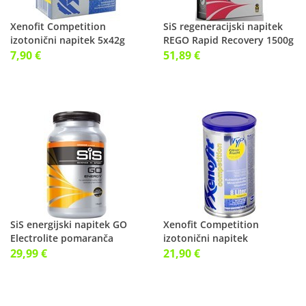
Xenofit Competition
SiS regeneracijski napitek
izotonični napitek 5x42g
REGO Rapid Recovery 1500g
(5x0,5l) citrus
jagoda
7,90 €
51,89 €
SiS energijski napitek GO
Xenofit Competition
Electrolite pomaranča
izotonični napitek
1600g
672g(16x500ml) citrus
29,99 €
21,90 €