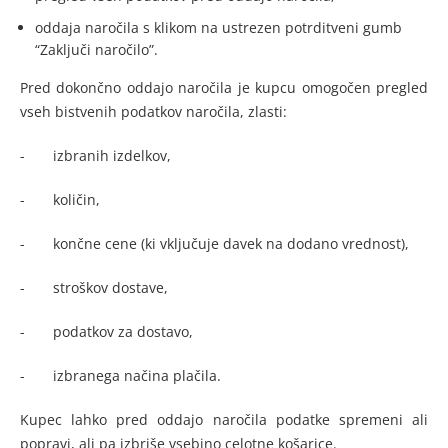
oddaja naročila s klikom na ustrezen potrditveni gumb
“Zaključi naročilo”.
Pred dokončno oddajo naročila je kupcu omogočen pregled
vseh bistvenih podatkov naročila, zlasti:
- izbranih izdelkov,
- količin,
- končne cene (ki vključuje davek na dodano vrednost),
- stroškov dostave,
- podatkov za dostavo,
- izbranega načina plačila.
Kupec lahko pred oddajo naročila podatke spremeni ali
popravi, ali pa izbriše vsebino celotne košarice.