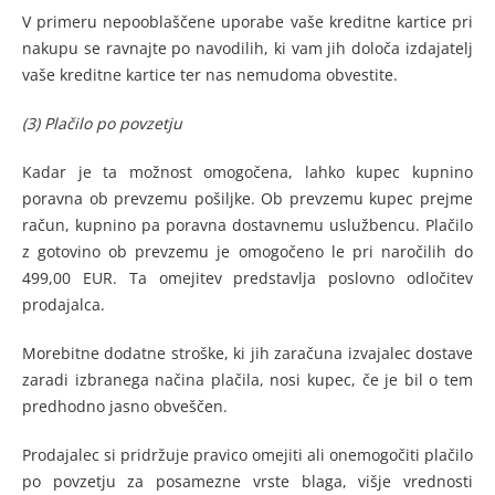
V primeru nepooblaščene uporabe vaše kreditne kartice pri
nakupu se ravnajte po navodilih, ki vam jih določa izdajatelj
vaše kreditne kartice ter nas nemudoma obvestite.
(3) Plačilo po povzetju
Kadar je ta možnost omogočena, lahko kupec kupnino
poravna ob prevzemu pošiljke. Ob prevzemu kupec prejme
račun, kupnino pa poravna dostavnemu uslužbencu. Plačilo
z gotovino ob prevzemu je omogočeno le pri naročilih do
499,00 EUR. Ta omejitev predstavlja poslovno odločitev
prodajalca.
Morebitne dodatne stroške, ki jih zaračuna izvajalec dostave
zaradi izbranega načina plačila, nosi kupec, če je bil o tem
predhodno jasno obveščen.
Prodajalec si pridržuje pravico omejiti ali onemogočiti plačilo
po povzetju za posamezne vrste blaga, višje vrednosti