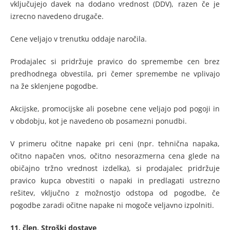
vključujejo davek na dodano vrednost (DDV), razen če je
izrecno navedeno drugače.
Cene veljajo v trenutku oddaje naročila.
Prodajalec si pridržuje pravico do spremembe cen brez
predhodnega obvestila, pri čemer spremembe ne vplivajo
na že sklenjene pogodbe.
Akcijske, promocijske ali posebne cene veljajo pod pogoji in
v obdobju, kot je navedeno ob posamezni ponudbi.
V primeru očitne napake pri ceni (npr. tehnična napaka,
očitno napačen vnos, očitno nesorazmerna cena glede na
običajno tržno vrednost izdelka), si prodajalec pridržuje
pravico kupca obvestiti o napaki in predlagati ustrezno
rešitev, vključno z možnostjo odstopa od pogodbe, če
pogodbe zaradi očitne napake ni mogoče veljavno izpolniti.
11. člen,
Stroški dostave