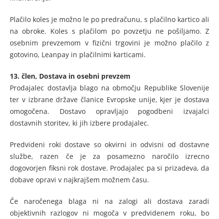
Plačilo koles je možno le po predračunu, s plačilno kartico ali
na obroke. Koles s plačilom po povzetju ne pošiljamo. Z
osebnim prevzemom v fizični trgovini je možno plačilo z
gotovino, Leanpay in plačilnimi karticami.
13. člen,
Dostava in osebni prevzem
Prodajalec dostavlja blago na območju Republike Slovenije
ter v izbrane države članice Evropske unije, kjer je dostava
omogočena. Dostavo opravljajo pogodbeni izvajalci
dostavnih storitev, ki jih izbere prodajalec.
Predvideni roki dostave so okvirni in odvisni od dostavne
službe, razen če je za posamezno naročilo izrecno
dogovorjen fiksni rok dostave. Prodajalec pa si prizadeva, da
dobave opravi v najkrajšem možnem času.
Če naročenega blaga ni na zalogi ali dostava zaradi
objektivnih razlogov ni mogoča v predvidenem roku, bo