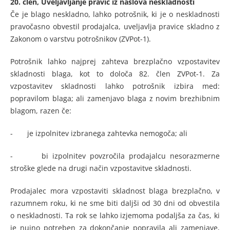
20. člen,
Uveljavljanje pravic iz naslova neskladnosti
Če je blago neskladno, lahko potrošnik, ki je o neskladnosti
pravočasno obvestil prodajalca, uveljavlja pravice skladno z
Zakonom o varstvu potrošnikov (ZVPot-1).
Potrošnik lahko najprej zahteva brezplačno vzpostavitev
skladnosti blaga, kot to določa 82. člen ZVPot-1. Za
vzpostavitev skladnosti lahko potrošnik izbira med:
popravilom blaga; ali zamenjavo blaga z novim brezhibnim
blagom, razen če:
- je izpolnitev izbranega zahtevka nemogoča; ali
- bi izpolnitev povzročila prodajalcu nesorazmerne
stroške glede na drugi način vzpostavitve skladnosti.
Prodajalec mora vzpostaviti skladnost blaga brezplačno, v
razumnem roku, ki ne sme biti daljši od 30 dni od obvestila
o neskladnosti. Ta rok se lahko izjemoma podaljša za čas, ki
je nujno potreben za dokončanje popravila ali zamenjave,