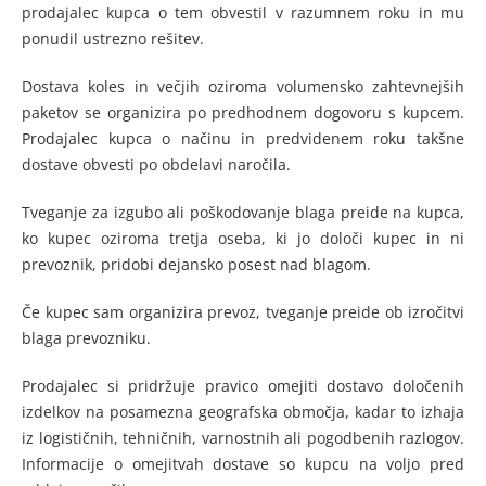
prodajalec kupca o tem obvestil v razumnem roku in mu
ponudil ustrezno rešitev.
Dostava koles in večjih oziroma volumensko zahtevnejših
paketov se organizira po predhodnem dogovoru s kupcem.
Prodajalec kupca o načinu in predvidenem roku takšne
dostave obvesti po obdelavi naročila.
Tveganje za izgubo ali poškodovanje blaga preide na kupca,
ko kupec oziroma tretja oseba, ki jo določi kupec in ni
prevoznik, pridobi dejansko posest nad blagom.
Če kupec sam organizira prevoz, tveganje preide ob izročitvi
blaga prevozniku.
Prodajalec si pridržuje pravico omejiti dostavo določenih
izdelkov na posamezna geografska območja, kadar to izhaja
iz logističnih, tehničnih, varnostnih ali pogodbenih razlogov.
Informacije o omejitvah dostave so kupcu na voljo pred