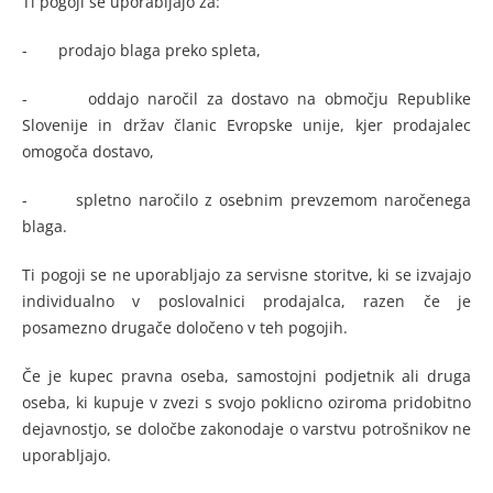
Ti pogoji se uporabljajo za:
- prodajo blaga preko spleta,
- oddajo naročil za dostavo na območju Republike
Slovenije in držav članic Evropske unije, kjer prodajalec
omogoča dostavo,
- spletno naročilo z osebnim prevzemom naročenega
blaga.
Ti pogoji se ne uporabljajo za servisne storitve, ki se izvajajo
individualno v poslovalnici prodajalca, razen če je
posamezno drugače določeno v teh pogojih.
Če je kupec pravna oseba, samostojni podjetnik ali druga
oseba, ki kupuje v zvezi s svojo poklicno oziroma pridobitno
dejavnostjo, se določbe zakonodaje o varstvu potrošnikov ne
uporabljajo.