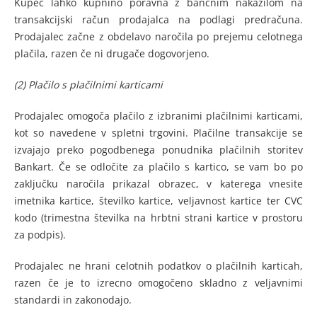
Kupec lahko kupnino poravna z bančnim nakazilom na
transakcijski račun prodajalca na podlagi predračuna.
Prodajalec začne z obdelavo naročila po prejemu celotnega
plačila, razen če ni drugače dogovorjeno.
(2) Plačilo s plačilnimi karticami
Prodajalec omogoča plačilo z izbranimi plačilnimi karticami,
kot so navedene v spletni trgovini. Plačilne transakcije se
izvajajo preko pogodbenega ponudnika plačilnih storitev
Bankart. Če se odločite za plačilo s kartico, se vam bo po
zaključku naročila prikazal obrazec, v katerega vnesite
imetnika kartice, številko kartice, veljavnost kartice ter CVC
kodo (trimestna številka na hrbtni strani kartice v prostoru
za podpis).
Prodajalec ne hrani celotnih podatkov o plačilnih karticah,
razen če je to izrecno omogočeno skladno z veljavnimi
standardi in zakonodajo.