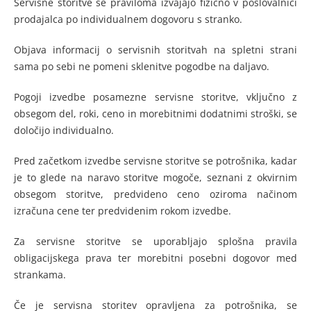
Servisne storitve se praviloma izvajajo fizično v poslovalnici
prodajalca po individualnem dogovoru s stranko.
Objava informacij o servisnih storitvah na spletni strani
sama po sebi ne pomeni sklenitve pogodbe na daljavo.
Pogoji izvedbe posamezne servisne storitve, vključno z
obsegom del, roki, ceno in morebitnimi dodatnimi stroški, se
določijo individualno.
Pred začetkom izvedbe servisne storitve se potrošnika, kadar
je to glede na naravo storitve mogoče, seznani z okvirnim
obsegom storitve, predvideno ceno oziroma načinom
izračuna cene ter predvidenim rokom izvedbe.
Za servisne storitve se uporabljajo splošna pravila
obligacijskega prava ter morebitni posebni dogovor med
strankama.
Če je servisna storitev opravljena za potrošnika, se