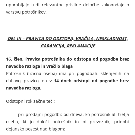
uporabljajo tudi relevantne prisilne določbe zakonodaje o
varstvu potrošnikov.
DEL III – PRAVICA DO ODSTOPA, VRAČILA, NESKLADNOST,
GARANCIJA, REKLAMACIJE
16. člen,
Pravica potrošnika do odstopa od pogodbe brez
navedbe razloga in vračilo blaga
Potrošnik (fizična oseba) ima pri pogodbah, sklenjenih na
daljavo, pravico, da
v 14 dneh odstopi od pogodbe brez
navedbe razloga.
Odstopni rok začne teči:
- pri prodajni pogodbi: od dneva, ko potrošnik ali tretja
oseba, ki jo določi potrošnik in ni prevoznik, pridobi
dejansko posest nad blagom;