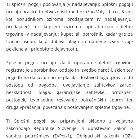
Ti splošni pogoji poslovanja (v nadaljevanju: Splošni pogoji)
urejajo pravice in obveznosti med družbo Valy, d.o.o., Kranj
kot ponudnikom oziroma prodajalcem (v nadaljevanju:
prodajalec) ter kupcem oziroma uporabnikom spletne
trgovine (v nadaljevanju: kupec ali potrošnik, kadar gre za
fizično osebo, ki pridobiva blago za namene izven svoje
poklicne ali pridobitne dejavnosti).
Splošni pogoji urejajo zlasti uporabo spletne trgovine,
registracijo uporabnikov, oddajo in izvedbo naročil, sklenitev
pogodb na daljavo, načine plačila, dostavo blaga, pravico do
odstopa od pogodbe, uveljavljanje zahtevkov zaradi
neskladnosti blaga, garancijske zahtevke, pritožbeni
postopek, izvensodno reševanje potrošniških sporov ter
druga vprašanja, povezana s poslovanjem spletne trgovine.
Ti Splošni pogoji so pripravljeni skladno z veljavno
zakonodajo Republike Slovenije in upoštevajo Zakon o
varstvu potrošnikov (ZVPot-1), Obligacijski zakonik (OZ),