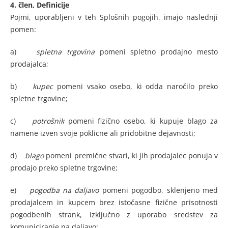
4. člen, Definicije
Pojmi, uporabljeni v teh Splošnih pogojih, imajo naslednji
pomen:
a)
spletna trgovina
pomeni spletno prodajno mesto
prodajalca;
b)
kupec
pomeni vsako osebo, ki odda naročilo preko
spletne trgovine;
c)
potrošnik
pomeni fizično osebo, ki kupuje blago za
namene izven svoje poklicne ali pridobitne dejavnosti;
d)
blago
pomeni premične stvari, ki jih prodajalec ponuja v
prodajo preko spletne trgovine;
e)
pogodba na daljavo
pomeni pogodbo, sklenjeno med
prodajalcem in kupcem brez istočasne fizične prisotnosti
pogodbenih strank, izključno z uporabo sredstev za
komuniciranje na daljavo;