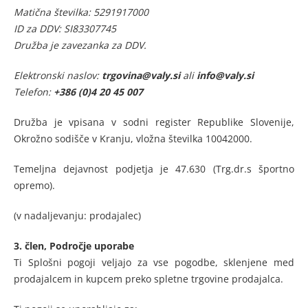
Matična številka: 5291917000
ID za DDV: SI83307745
Družba je zavezanka za DDV.
Elektronski naslov:
trgovina@valy.si
ali
info@valy.si
Telefon:
+386 (0)4 20 45 007
Družba je vpisana v sodni register Republike Slovenije,
Okrožno sodišče v Kranju, vložna številka 10042000.
Temeljna dejavnost podjetja je 47.630 (Trg.dr.s športno
opremo).
(v nadaljevanju: prodajalec)
3. člen,
Področje uporabe
Ti Splošni pogoji veljajo za vse pogodbe, sklenjene med
prodajalcem in kupcem preko spletne trgovine prodajalca.