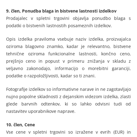
9. člen,
Ponudba blaga in bistvene lastnosti izdelkov
Prodajalec v spletni trgovini objavlja ponudbo blaga s
podatki o bistvenih lastnostih posameznih izdelkov.
Opis izdelka praviloma vsebuje naziv izdelka, proizvajalca
oziroma blagovno znamko, kadar je relevantno, bistvene
tehnične oziroma funkcionalne lastnosti, končno ceno,
prejšnjo ceno in popust v primeru znižanja v skladu z
veljavno zakonodajo, informacijo o morebitni garanciji,
podatke o razpoložljivosti, kadar so ti znani.
Fotografije izdelkov so informativne narave in ne zagotavljajo
nujno popolne skladnosti z dejanskim videzom izdelka, zlasti
glede barvnih odtenkov, ki so lahko odvisni tudi od
nastavitev uporabnikove naprave.
10. člen,
Cene
Vse cene v spletni trgovini so izražene v evrih (EUR) in