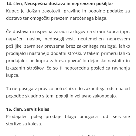
14. člen,
Neuspešna dostava in neprevzem pošiljke
Kupec je dolžan zagotoviti pravilne in popolne podatke za
dostavo ter omogočiti prevzem naročenega blaga.
Če dostava ni uspešna zaradi razlogov na strani kupca (npr.
napačen naslov, nedosegljivost, neutemeljen neprevzem
pošiljke, zavrnitev prevzema brez zakonitega razloga), lahko
prodajalcu nastanejo dodatni stroški. V takem primeru lahko
prodajalec od kupca zahteva povračilo dejansko nastalih in
izkazanih stroškov, če so ti neposredna posledica ravnanja
kupca.
To ne posega v pravico potrošnika do zakonitega odstopa od
pogodbe skladno s temi pogoji in veljavno zakonodajo.
15. člen,
Servis koles
Prodajalec poleg prodaje blaga omogoča tudi servisne
storitve za kolesa.