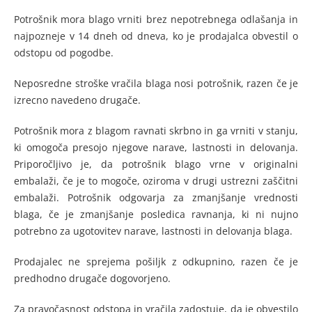
Potrošnik mora blago vrniti brez nepotrebnega odlašanja in
najpozneje v 14 dneh od dneva, ko je prodajalca obvestil o
odstopu od pogodbe.
Neposredne stroške vračila blaga nosi potrošnik, razen če je
izrecno navedeno drugače.
Potrošnik mora z blagom ravnati skrbno in ga vrniti v stanju,
ki omogoča presojo njegove narave, lastnosti in delovanja.
Priporočljivo je, da potrošnik blago vrne v originalni
embalaži, če je to mogoče, oziroma v drugi ustrezni zaščitni
embalaži. Potrošnik odgovarja za zmanjšanje vrednosti
blaga, če je zmanjšanje posledica ravnanja, ki ni nujno
potrebno za ugotovitev narave, lastnosti in delovanja blaga.
Prodajalec ne sprejema pošiljk z odkupnino, razen če je
predhodno drugače dogovorjeno.
Za pravočasnost odstopa in vračila zadostuje, da je obvestilo