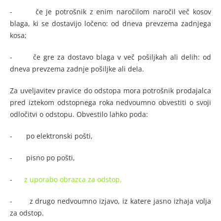
- če je potrošnik z enim naročilom naročil več kosov
blaga, ki se dostavijo ločeno: od dneva prevzema zadnjega
kosa;
- če gre za dostavo blaga v več pošiljkah ali delih: od
dneva prevzema zadnje pošiljke ali dela.
Za uveljavitev pravice do odstopa mora potrošnik prodajalca
pred iztekom odstopnega roka nedvoumno obvestiti o svoji
odločitvi o odstopu. Obvestilo lahko poda:
- po elektronski pošti,
- pisno po pošti,
-
z uporabo obrazca za odstop,
- z drugo nedvoumno izjavo, iz katere jasno izhaja volja
za odstop.