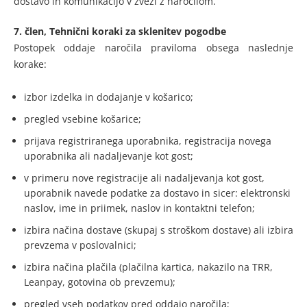
dostavo in komunikacijo v zvezi z naročilom.
7. člen, Tehnični koraki za sklenitev pogodbe
Postopek oddaje naročila praviloma obsega naslednje
korake:
izbor izdelka in dodajanje v košarico;
pregled vsebine košarice;
prijava registriranega uporabnika, registracija novega
uporabnika ali nadaljevanje kot gost;
v primeru nove registracije ali nadaljevanja kot gost,
uporabnik navede podatke za dostavo in sicer: elektronski
naslov, ime in priimek, naslov in kontaktni telefon;
izbira načina dostave (skupaj s stroškom dostave) ali izbira
prevzema v poslovalnici;
izbira načina plačila (plačilna kartica, nakazilo na TRR,
Leanpay, gotovina ob prevzemu);
pregled vseh podatkov pred oddajo naročila;