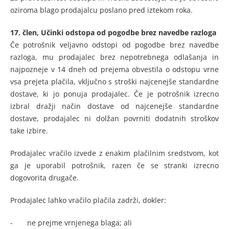
oziroma blago prodajalcu poslano pred iztekom roka.
17. člen,
Učinki odstopa od pogodbe brez navedbe razloga
Če potrošnik veljavno odstopi od pogodbe brez navedbe
razloga, mu prodajalec brez nepotrebnega odlašanja in
najpozneje v 14 dneh od prejema obvestila o odstopu vrne
vsa prejeta plačila, vključno s stroški najcenejše standardne
dostave, ki jo ponuja prodajalec. Če je potrošnik izrecno
izbral dražji način dostave od najcenejše standardne
dostave, prodajalec ni dolžan povrniti dodatnih stroškov
take izbire.
Prodajalec vračilo izvede z enakim plačilnim sredstvom, kot
ga je uporabil potrošnik, razen če se stranki izrecno
dogovorita drugače.
Prodajalec lahko vračilo plačila zadrži, dokler:
- ne prejme vrnjenega blaga; ali